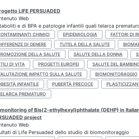
 progetto LIFE PERSUADED
ntenuto Web
aboliti e di BPA e patologie infantili quali telarca prematu
CONTAMINANTI CHIMICI
EPIDEMIOLOGIA
FATTORI DI R
IFFERENZE DI GENERE
TUTELA DELLA SALUTE
BIOMA
PROMOZIONE DELLA SALUTE
SALUTE DELLA DONNA
S
TILI DI VITA
PROGETTI EUROPEI
SALUTE DEL BAMBIN
VALUTAZIONE IMPATTO SULLA SALUTE
BIOMONITORAGGIO
BESITÀ INFANTILE
PUBERTÀ PRECOCE
PLASTICIZZAN
TELARCA PREMATURO
monitoring of Bis(2-ethylhexyl)phthalate (DEHP) in Italia
RSUADED project
ntenuto Web
ultati di Life Persuaded dello studio di biomonitoraggio