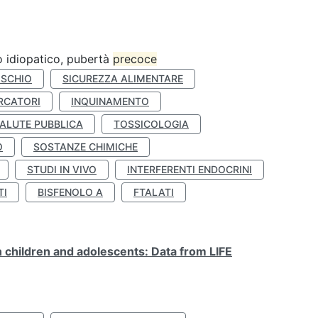
ro idiopatico, pubertà
precoce
ISCHIO
SICUREZZA ALIMENTARE
RCATORI
INQUINAMENTO
ALUTE PUBBLICA
TOSSICOLOGIA
O
SOSTANZE CHIMICHE
STUDI IN VIVO
INTERFERENTI ENDOCRINI
TI
BISFENOLO A
FTALATI
n children and adolescents: Data from LIFE