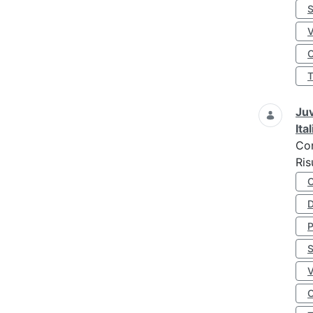
S
O
Juv
Ita
Co
Ris
D
S
O