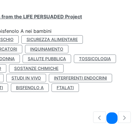
ta from the LIFE PERSUADED Project
bisfenolo A nei bambini
ISCHIO
SICUREZZA ALIMENTARE
RCATORI
INQUINAMENTO
 DONNA
SALUTE PUBBLICA
TOSSICOLOGIA
O
SOSTANZE CHIMICHE
STUDI IN VIVO
INTERFERENTI ENDOCRINI
TI
BISFENOLO A
FTALATI
Pagina
1