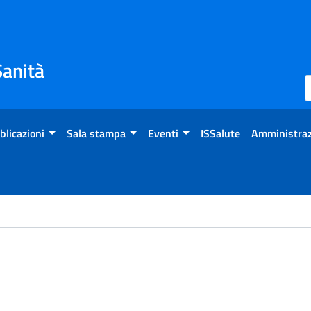
Sanità
blicazioni
Sala stampa
Eventi
ISSalute
Amministraz
ome