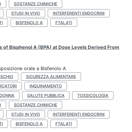
O
SOSTANZE CHIMICHE
STUDI IN VIVO
INTERFERENTI ENDOCRINI
TI
BISFENOLO A
FTALATI
ts of Bisphenol A (BPA) at Dose Levels Derived From
esposizione orale a Bisfenolo A
ISCHIO
SICUREZZA ALIMENTARE
RCATORI
INQUINAMENTO
 DONNA
SALUTE PUBBLICA
TOSSICOLOGIA
O
SOSTANZE CHIMICHE
STUDI IN VIVO
INTERFERENTI ENDOCRINI
TI
BISFENOLO A
FTALATI