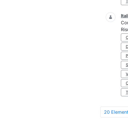
Ita
Co
Ris
D
S
O
20 Element