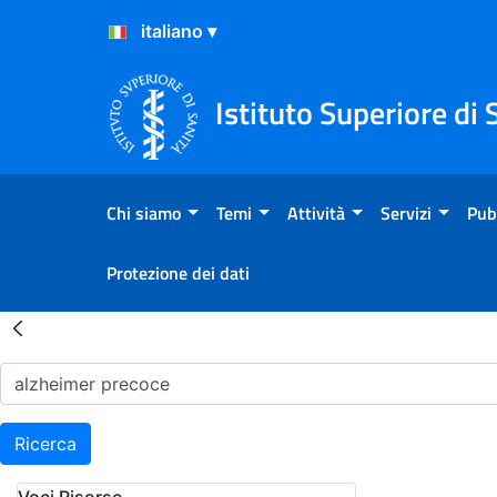
Salta al Contenuto
Salta al Footer
Istituto Superiore di 
Chi siamo
Temi
Attività
Servizi
Pub
Protezione dei dati
Risultati della Ricerca - H
Ricerca