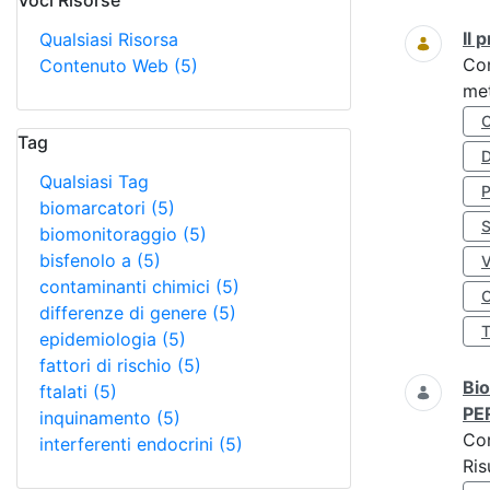
Voci Risorse
Ricerca
Il
Qualsiasi Risorsa
Co
Contenuto Web
(5)
met
Tag
D
Qualsiasi Tag
biomarcatori
(5)
S
biomonitoraggio
(5)
bisfenolo a
(5)
contaminanti chimici
(5)
O
differenze di genere
(5)
epidemiologia
(5)
fattori di rischio
(5)
Bio
ftalati
(5)
PE
inquinamento
(5)
Co
interferenti endocrini
(5)
Ris