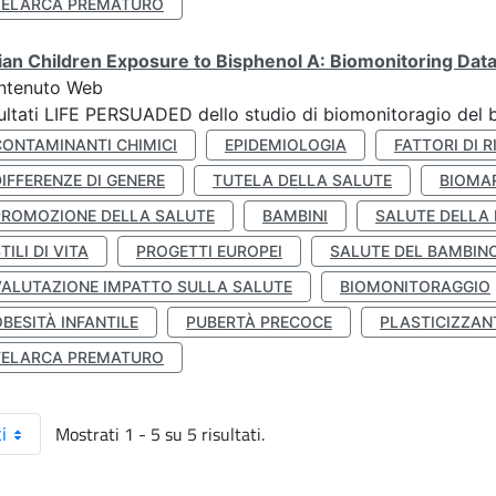
TELARCA PREMATURO
lian Children Exposure to Bisphenol A: Biomonitoring Da
ntenuto Web
ultati LIFE PERSUADED dello studio di biomonitoragio del 
CONTAMINANTI CHIMICI
EPIDEMIOLOGIA
FATTORI DI R
IFFERENZE DI GENERE
TUTELA DELLA SALUTE
BIOMA
PROMOZIONE DELLA SALUTE
BAMBINI
SALUTE DELLA
TILI DI VITA
PROGETTI EUROPEI
SALUTE DEL BAMBIN
VALUTAZIONE IMPATTO SULLA SALUTE
BIOMONITORAGGIO
BESITÀ INFANTILE
PUBERTÀ PRECOCE
PLASTICIZZAN
TELARCA PREMATURO
Mostrati 1 - 5 su 5 risultati.
i