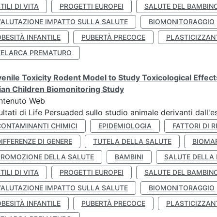
TILI DI VITA
PROGETTI EUROPEI
SALUTE DEL BAMBIN
VALUTAZIONE IMPATTO SULLA SALUTE
BIOMONITORAGGIO
BESITÀ INFANTILE
PUBERTÀ PRECOCE
PLASTICIZZAN
TELARCA PREMATURO
enile Toxicity Rodent Model to Study Toxicological Effec
lian Children Biomonitoring Study
ntenuto Web
ultati di Life Persuaded sullo studio animale derivanti dall'
CONTAMINANTI CHIMICI
EPIDEMIOLOGIA
FATTORI DI R
IFFERENZE DI GENERE
TUTELA DELLA SALUTE
BIOMA
PROMOZIONE DELLA SALUTE
BAMBINI
SALUTE DELLA
TILI DI VITA
PROGETTI EUROPEI
SALUTE DEL BAMBIN
VALUTAZIONE IMPATTO SULLA SALUTE
BIOMONITORAGGIO
BESITÀ INFANTILE
PUBERTÀ PRECOCE
PLASTICIZZAN