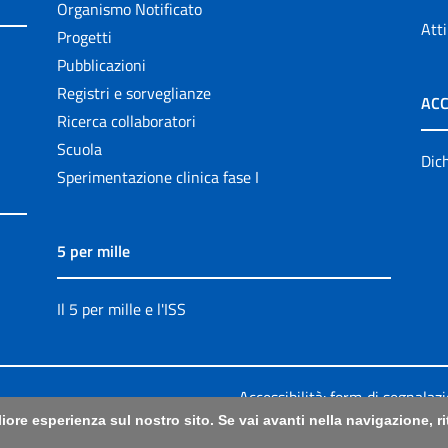
Organismo Notificato
Atti
Progetti
Pubblicazioni
Registri e sorveglianze
ACC
Ricerca collaboratori
Scuola
Dich
Sperimentazione clinica fase I
5 per mille
Il 5 per mille e l'ISS
Accessibilità: form di segnalaz
liore esperienza sul nostro sito. Se vai avanti nella navigazione, 
Legali
|
Sitemap