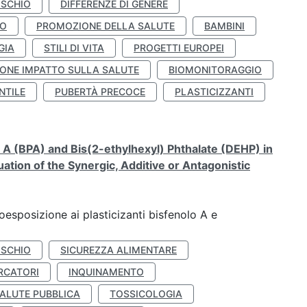
ISCHIO
DIFFERENZE DI GENERE
TO
PROMOZIONE DELLA SALUTE
BAMBINI
GIA
STILI DI VITA
PROGETTI EUROPEI
ONE IMPATTO SULLA SALUTE
BIOMONITORAGGIO
NTILE
PUBERTÀ PRECOCE
PLASTICIZZANTI
A (BPA) and Bis(2-ethylhexyl) Phthalate (DEHP) in
ation of the Synergic, Additive or Antagonistic
coesposizione ai plasticizanti bisfenolo A e
ISCHIO
SICUREZZA ALIMENTARE
RCATORI
INQUINAMENTO
ALUTE PUBBLICA
TOSSICOLOGIA