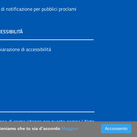
 di notificazione per pubblici proclami
ESSIBILITÀ
iarazione di accessibilità
ione di prima istanza per questa pagina
|
Note
riteniamo che tu sia d’accordo
Maggiori
Acconsento