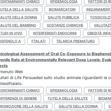
CONTAMINANTI CHIMICI
EPIDEMIOLOGIA
FATTORI DI R
TUTELA DELLA SALUTE
BIOMARCATORI
INQUINAMEN
SALUTE DELLA DONNA
SALUTE PUBBLICA
TOSSICOLO
SALUTE DEL BAMBINO
SOSTANZE CHIMICHE
VALUTAZI
TUDI IN VIVO
INTERFERENTI ENDOCRINI
OBESITÀ INFA
BISFENOLO A
FTALATI
TELARCA PREMATURO
icological Assessment of Oral Co-Exposure to Bisphenol 
enile Rats at Environmentally Relevant Dose Levels: Evalu
ects
ntenuto Web
ultati di Life Persuaded sullo studio animale riguardanti la 
tilesilftalato.
CONTAMINANTI CHIMICI
EPIDEMIOLOGIA
FATTORI DI R
IFFERENZE DI GENERE
TUTELA DELLA SALUTE
BIOMA
PROMOZIONE DELLA SALUTE
SALUTE DELLA DONNA
S