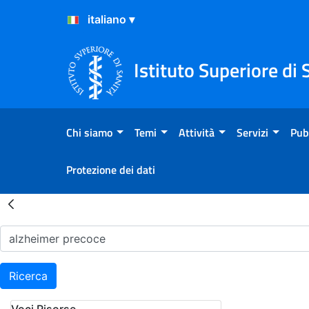
Salta al Contenuto
Salta al Footer
Istituto Superiore di 
Chi siamo
Temi
Attività
Servizi
Pub
Protezione dei dati
Risultati della Ricerca - H
Ricerca