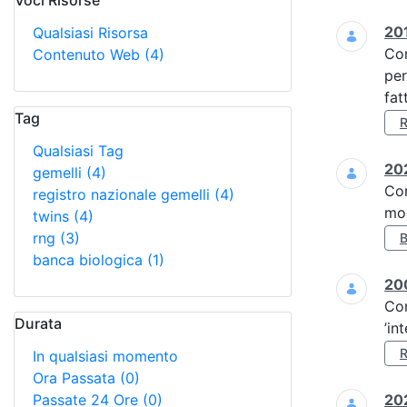
Voci Risorse
Ricerca
201
Qualsiasi Risorsa
Co
Contenuto Web
(4)
per
fat
Tag
Qualsiasi Tag
202
gemelli
(4)
Co
registro nazionale gemelli
(4)
mol
twins
(4)
rng
(3)
banca biologica
(1)
20
Co
Durata
’in
In qualsiasi momento
Ora Passata
(0)
Passate 24 Ore
(0)
202