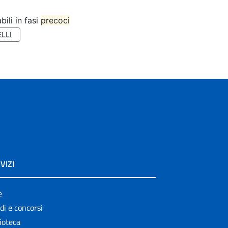
bili in fasi
precoci
LLI
VIZI
e
di e concorsi
ioteca