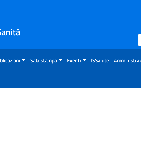
Sanità
blicazioni
Sala stampa
Eventi
ISSalute
Amministraz
ome