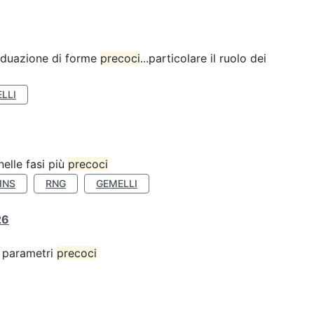
ividuazione di forme
precoci
...particolare il ruolo dei
LLI
nelle fasi più
precoci
INS
RNG
GEMELLI
26
 o parametri
precoci