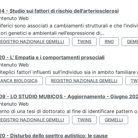
4 - Studio sui fattori di rischio dell'arteriosclerosi
ntenuto Web
iferici sono associati a cambiamenti strutturali e che l’ind
tori genetici e ambientali nell’espressione di...
REGISTRO NAZIONALE GEMELLI
TWINS
RNG
GEME
0 - L’ Empatia e i comportamenti prosociali
ntenuto Web
teplici fattori influenti sull’individuo sia in ambito familiare 
BANCA BIOLOGICA
REGISTRO NAZIONALE GEMELLI
TW
09 - LO STUDIO MUBICOS - Aggiornamento - Giugno 20
ntenuto Web
terno di una tesi di dottorato al fine di identificare pattern
REGISTRO NAZIONALE GEMELLI
TWINS
GEMELLI
0 - Disturbo dello spettro autistico: le cause