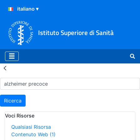
Istituto Superiore di Sanità
Risultati della Ricerca - H
Ricerca
Voci Risorse
Qualsiasi Risorsa
Contenuto Web
(1)