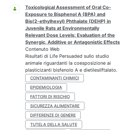
Toxicological Assessment of Oral Co-
Exposure to Bisphenol A (BPA) and
Bis(2-ethylhexyl) Phthalate (DEHP) in
Juvenile Rats at Environmentally
Relevant Dose Levels: Evaluation of the
Synergic, Additive or Antagonistic Effects
Contenuto Web
Risultati di Life Persuaded sullo studio
animale riguardanti la coesposizione ai
plasticizanti bisfenolo A e dietilesilftalato.
CONTAMINANTI CHIMICI
EPIDEMIOLOGIA
FATTORI DI RISCHIO
SICUREZZA ALIMENTARE
DIFFERENZE DI GENERE
TUTELA DELLA SALUTE