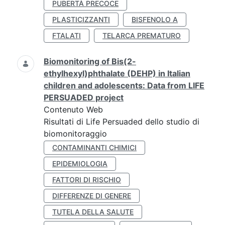
PUBERTÀ PRECOCE
PLASTICIZZANTI
BISFENOLO A
FTALATI
TELARCA PREMATURO
Biomonitoring of Bis(2-
ethylhexyl)phthalate (DEHP) in Italian
children and adolescents: Data from LIFE
PERSUADED project
Contenuto Web
Risultati di Life Persuaded dello studio di
biomonitoraggio
CONTAMINANTI CHIMICI
EPIDEMIOLOGIA
FATTORI DI RISCHIO
DIFFERENZE DI GENERE
TUTELA DELLA SALUTE