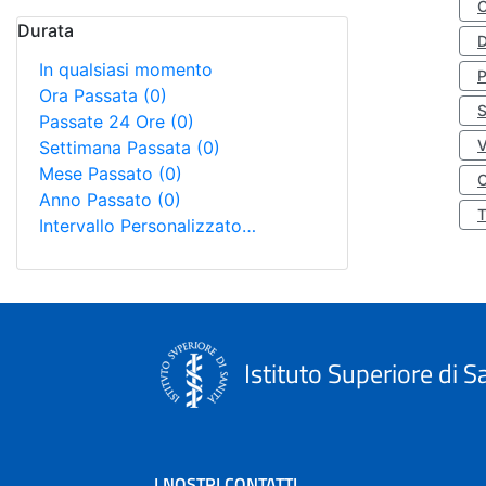
Durata
D
In qualsiasi momento
Ora Passata
(0)
S
Passate 24 Ore
(0)
Settimana Passata
(0)
Mese Passato
(0)
O
Anno Passato
(0)
Intervallo Personalizzato…
Istituto Superiore di S
I NOSTRI CONTATTI