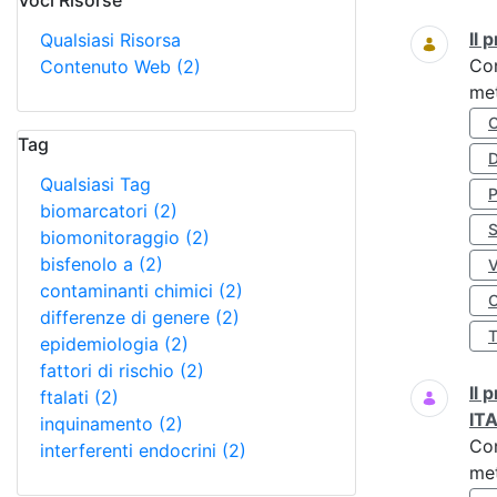
Voci Risorse
Ricerca
Il
Qualsiasi Risorsa
Co
Contenuto Web
(2)
met
Tag
D
Qualsiasi Tag
biomarcatori
(2)
S
biomonitoraggio
(2)
bisfenolo a
(2)
contaminanti chimici
(2)
O
differenze di genere
(2)
epidemiologia
(2)
fattori di rischio
(2)
Il
ftalati
(2)
IT
inquinamento
(2)
Co
interferenti endocrini
(2)
met