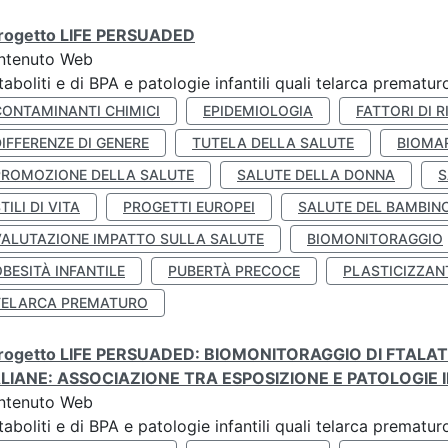
 progetto LIFE PERSUADED
ntenuto Web
aboliti e di BPA e patologie infantili quali telarca prematu
CONTAMINANTI CHIMICI
EPIDEMIOLOGIA
FATTORI DI R
IFFERENZE DI GENERE
TUTELA DELLA SALUTE
BIOMA
PROMOZIONE DELLA SALUTE
SALUTE DELLA DONNA
S
TILI DI VITA
PROGETTI EUROPEI
SALUTE DEL BAMBIN
VALUTAZIONE IMPATTO SULLA SALUTE
BIOMONITORAGGIO
BESITÀ INFANTILE
PUBERTÀ PRECOCE
PLASTICIZZAN
TELARCA PREMATURO
 progetto LIFE PERSUADED: BIOMONITORAGGIO DI FTALA
ALIANE: ASSOCIAZIONE TRA ESPOSIZIONE E PATOLOGIE I
ntenuto Web
aboliti e di BPA e patologie infantili quali telarca prematu