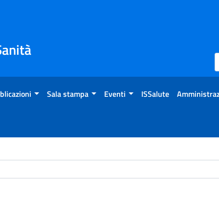
Sanità
blicazioni
Sala stampa
Eventi
ISSalute
Amministraz
ome