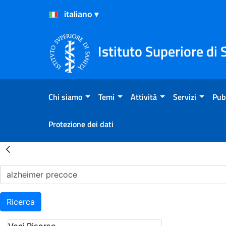
Salta al Contenuto
Salta al Footer
Istituto Superiore di 
Chi siamo
Temi
Attività
Servizi
Pub
Protezione dei dati
Risultati della Ricerca - H
Ricerca