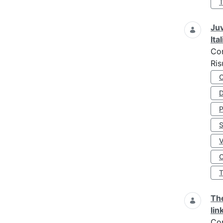
Juv
Ita
Co
Ris
D
S
O
The
lin
Co