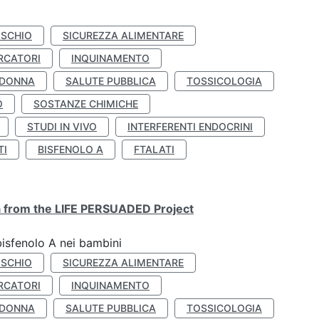
ISCHIO
SICUREZZA ALIMENTARE
RCATORI
INQUINAMENTO
 DONNA
SALUTE PUBBLICA
TOSSICOLOGIA
O
SOSTANZE CHIMICHE
STUDI IN VIVO
INTERFERENTI ENDOCRINI
TI
BISFENOLO A
FTALATI
ta from the LIFE PERSUADED Project
bisfenolo A nei bambini
ISCHIO
SICUREZZA ALIMENTARE
RCATORI
INQUINAMENTO
 DONNA
SALUTE PUBBLICA
TOSSICOLOGIA