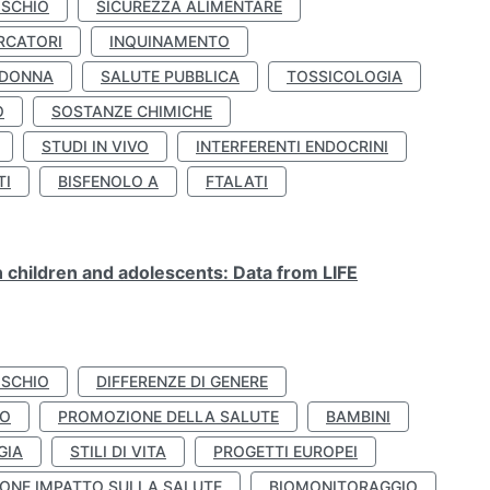
ISCHIO
SICUREZZA ALIMENTARE
RCATORI
INQUINAMENTO
 DONNA
SALUTE PUBBLICA
TOSSICOLOGIA
O
SOSTANZE CHIMICHE
STUDI IN VIVO
INTERFERENTI ENDOCRINI
TI
BISFENOLO A
FTALATI
n children and adolescents: Data from LIFE
ISCHIO
DIFFERENZE DI GENERE
TO
PROMOZIONE DELLA SALUTE
BAMBINI
GIA
STILI DI VITA
PROGETTI EUROPEI
ONE IMPATTO SULLA SALUTE
BIOMONITORAGGIO