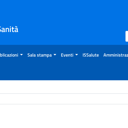
Sanità
blicazioni
Sala stampa
Eventi
ISSalute
Amministraz
ome