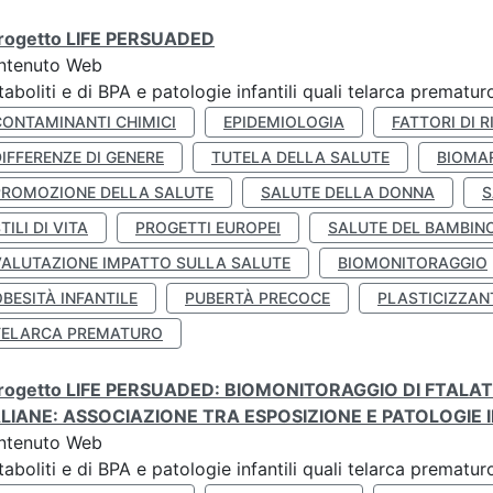
 progetto LIFE PERSUADED
ntenuto Web
aboliti e di BPA e patologie infantili quali telarca prematu
CONTAMINANTI CHIMICI
EPIDEMIOLOGIA
FATTORI DI R
IFFERENZE DI GENERE
TUTELA DELLA SALUTE
BIOMA
PROMOZIONE DELLA SALUTE
SALUTE DELLA DONNA
S
TILI DI VITA
PROGETTI EUROPEI
SALUTE DEL BAMBIN
VALUTAZIONE IMPATTO SULLA SALUTE
BIOMONITORAGGIO
BESITÀ INFANTILE
PUBERTÀ PRECOCE
PLASTICIZZAN
TELARCA PREMATURO
 progetto LIFE PERSUADED: BIOMONITORAGGIO DI FTALA
ALIANE: ASSOCIAZIONE TRA ESPOSIZIONE E PATOLOGIE I
ntenuto Web
aboliti e di BPA e patologie infantili quali telarca prematu