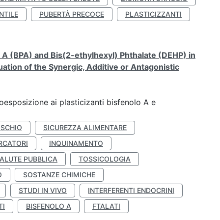
NTILE
PUBERTÀ PRECOCE
PLASTICIZZANTI
A (BPA) and Bis(2-ethylhexyl) Phthalate (DEHP) in
ation of the Synergic, Additive or Antagonistic
coesposizione ai plasticizanti bisfenolo A e
ISCHIO
SICUREZZA ALIMENTARE
RCATORI
INQUINAMENTO
ALUTE PUBBLICA
TOSSICOLOGIA
O
SOSTANZE CHIMICHE
STUDI IN VIVO
INTERFERENTI ENDOCRINI
TI
BISFENOLO A
FTALATI