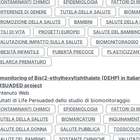
CONTAMINANTI CHIMICI
EPIDEMIOLOGIA
FATTORI DI R
IFFERENZE DI GENERE
TUTELA DELLA SALUTE
BIOMA
PROMOZIONE DELLA SALUTE
BAMBINI
SALUTE DELLA
TILI DI VITA
PROGETTI EUROPEI
SALUTE DEL BAMBIN
VALUTAZIONE IMPATTO SULLA SALUTE
BIOMONITORAGGIO
BESITÀ INFANTILE
PUBERTÀ PRECOCE
PLASTICIZZAN
TELARCA PREMATURO
monitoring of Bis(2-ethylhexyl)phthalate (DEHP) in Italia
RSUADED project
ntenuto Web
ultati di Life Persuaded dello studio di biomonitoraggio
CONTAMINANTI CHIMICI
EPIDEMIOLOGIA
FATTORI DI R
TUTELA DELLA SALUTE
BIOMARCATORI
INQUINAMEN
SALUTE DELLA DONNA
SALUTE PUBBLICA
TOSSICOLO
SALUTE DEL BAMBINO
SOSTANZE CHIMICHE
VALUTAZI