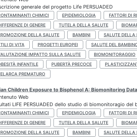
crizione generale del progetto Life PERSUADED
CONTAMINANTI CHIMICI
EPIDEMIOLOGIA
FATTORI DI R
IFFERENZE DI GENERE
TUTELA DELLA SALUTE
BIOMA
PROMOZIONE DELLA SALUTE
BAMBINI
SALUTE DELLA
TILI DI VITA
PROGETTI EUROPEI
SALUTE DEL BAMBIN
VALUTAZIONE IMPATTO SULLA SALUTE
BIOMONITORAGGIO
BESITÀ INFANTILE
PUBERTÀ PRECOCE
PLASTICIZZAN
TELARCA PREMATURO
lian Children Exposure to Bisphenol A: Biomonitoring Da
ntenuto Web
ultati LIFE PERSUADED dello studio di biomonitoragio del 
CONTAMINANTI CHIMICI
EPIDEMIOLOGIA
FATTORI DI R
IFFERENZE DI GENERE
TUTELA DELLA SALUTE
BIOMA
PROMOZIONE DELLA SALUTE
BAMBINI
SALUTE DELLA