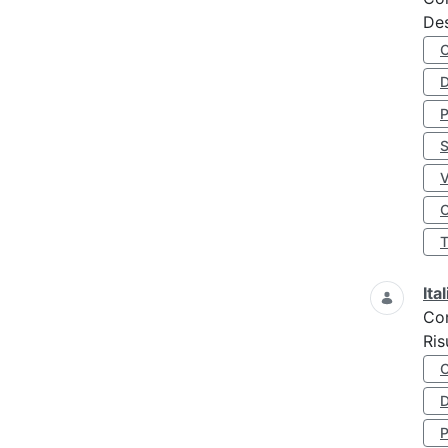
Des
D
S
O
Ita
Co
Ris
D