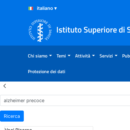
Salta al Contenuto
Salta al Footer
Istituto Superiore di 
Chi siamo
Temi
Attività
Servizi
Pub
Protezione dei dati
Risultati della Ricerca - H
Ricerca