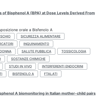
ts of Bisphenol A (BPA) at Dose Levels Derived From
esposizione orale a Bisfenolo A
ISCHIO
SICUREZZA ALIMENTARE
RCATORI
INQUINAMENTO
 DONNA
SALUTE PUBBLICA
TOSSICOLOGIA
O
SOSTANZE CHIMICHE
STUDI IN VIVO
INTERFERENTI ENDOCRINI
TI
BISFENOLO A
FTALATI
henol A biomonitoring in Italian mother-child pairs