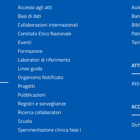
Accesso agli atti
Aul
Basi di dati
Ban
Collaborazioni internazionali
Bibl
Comitato Etico Nazionale
Patr
Eventi
Tari
Formazione
Laboratori di riferimento
ATT
Linee guida
Organismo Notificato
Atti
Progetti
Pubblicazioni
Registri e sorveglianze
ACC
Ricerca collaboratori
Scuola
Dich
Sperimentazione clinica fase I