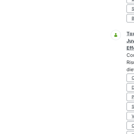
S
Tox
Juv
Eff
Co
Ris
die
D
S
O