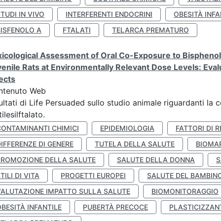
TUDI IN VIVO
INTERFERENTI ENDOCRINI
OBESITÀ INFA
BISFENOLO A
FTALATI
TELARCA PREMATURO
icological Assessment of Oral Co-Exposure to Bisphenol 
enile Rats at Environmentally Relevant Dose Levels: Evalu
ects
ntenuto Web
ultati di Life Persuaded sullo studio animale riguardanti la 
tilesilftalato.
CONTAMINANTI CHIMICI
EPIDEMIOLOGIA
FATTORI DI R
IFFERENZE DI GENERE
TUTELA DELLA SALUTE
BIOMA
PROMOZIONE DELLA SALUTE
SALUTE DELLA DONNA
S
TILI DI VITA
PROGETTI EUROPEI
SALUTE DEL BAMBIN
VALUTAZIONE IMPATTO SULLA SALUTE
BIOMONITORAGGIO
BESITÀ INFANTILE
PUBERTÀ PRECOCE
PLASTICIZZAN