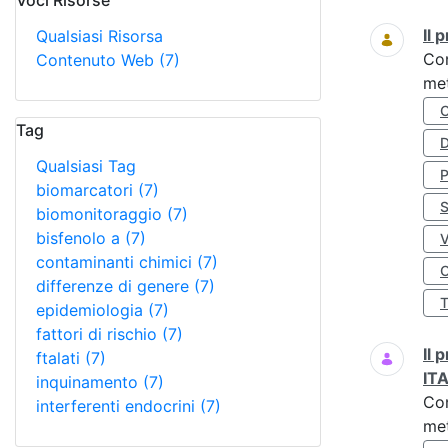
Voci Risorse
Ricerca
Il
Qualsiasi Risorsa
Co
Contenuto Web
(7)
met
Tag
D
Qualsiasi Tag
biomarcatori
(7)
S
biomonitoraggio
(7)
bisfenolo a
(7)
contaminanti chimici
(7)
O
differenze di genere
(7)
epidemiologia
(7)
fattori di rischio
(7)
Il
ftalati
(7)
IT
inquinamento
(7)
Co
interferenti endocrini
(7)
met