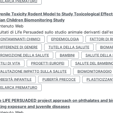
TELARCA PREMATURO
enile Toxicity Rodent Model to Study Toxicological Effec
lian Children Biomonitoring Study
ntenuto Web
ultati di Life Persuaded sullo studio animale derivanti dall'
CONTAMINANTI CHIMICI
EPIDEMIOLOGIA
FATTORI DI R
IFFERENZE DI GENERE
TUTELA DELLA SALUTE
BIOMA
PROMOZIONE DELLA SALUTE
BAMBINI
SALUTE DELLA
TILI DI VITA
PROGETTI EUROPEI
SALUTE DEL BAMBIN
VALUTAZIONE IMPATTO SULLA SALUTE
BIOMONITORAGGIO
BESITÀ INFANTILE
PUBERTÀ PRECOCE
PLASTICIZZAN
TELARCA PREMATURO
 LIFE PERSUADED project approach on phthalates and bisp
king exposure and juvenile diseases
ntenuto Web