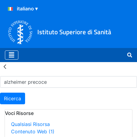
Istituto Superiore di Sanità
Risultati della Ricerca - H
Ricerca
Voci Risorse
Qualsiasi Risorsa
Contenuto Web
(1)