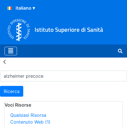
Istituto Superiore di Sanità
Risultati della Ricerca - H
Ricerca
Voci Risorse
Qualsiasi Risorsa
Contenuto Web
(1)