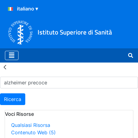
Istituto Superiore di Sanità
Risultati della Ricerca - H
Ricerca
Voci Risorse
Qualsiasi Risorsa
Contenuto Web
(5)