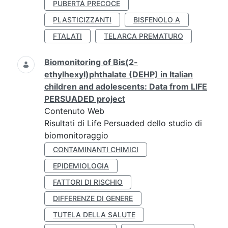
PUBERTÀ PRECOCE
PLASTICIZZANTI
BISFENOLO A
FTALATI
TELARCA PREMATURO
Biomonitoring of Bis(2-
ethylhexyl)phthalate (DEHP) in Italian
children and adolescents: Data from LIFE
PERSUADED project
Contenuto Web
Risultati di Life Persuaded dello studio di
biomonitoraggio
CONTAMINANTI CHIMICI
EPIDEMIOLOGIA
FATTORI DI RISCHIO
DIFFERENZE DI GENERE
TUTELA DELLA SALUTE