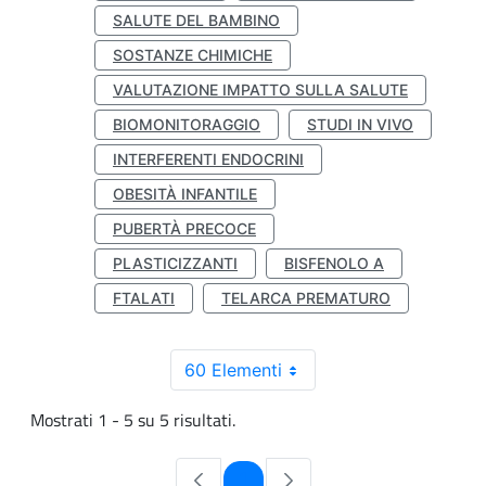
SALUTE DEL BAMBINO
SOSTANZE CHIMICHE
VALUTAZIONE IMPATTO SULLA SALUTE
BIOMONITORAGGIO
STUDI IN VIVO
INTERFERENTI ENDOCRINI
OBESITÀ INFANTILE
PUBERTÀ PRECOCE
PLASTICIZZANTI
BISFENOLO A
FTALATI
TELARCA PREMATURO
60 Elementi
Mostrati 1 - 5 su 5 risultati.
Pagina
1