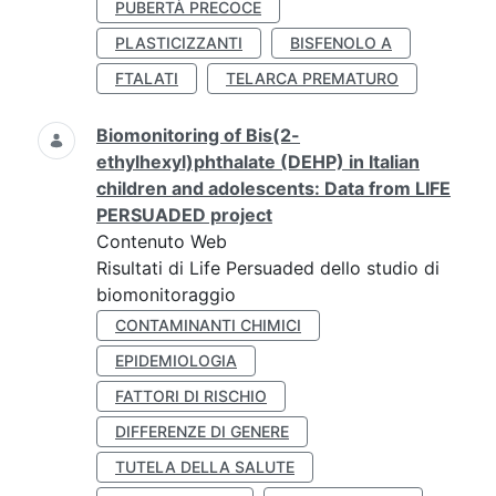
PUBERTÀ PRECOCE
PLASTICIZZANTI
BISFENOLO A
FTALATI
TELARCA PREMATURO
Biomonitoring of Bis(2-
ethylhexyl)phthalate (DEHP) in Italian
children and adolescents: Data from LIFE
PERSUADED project
Contenuto Web
Risultati di Life Persuaded dello studio di
biomonitoraggio
CONTAMINANTI CHIMICI
EPIDEMIOLOGIA
FATTORI DI RISCHIO
DIFFERENZE DI GENERE
TUTELA DELLA SALUTE