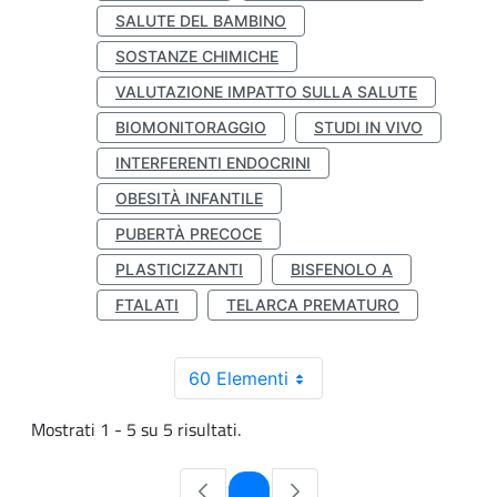
SALUTE DEL BAMBINO
SOSTANZE CHIMICHE
VALUTAZIONE IMPATTO SULLA SALUTE
BIOMONITORAGGIO
STUDI IN VIVO
INTERFERENTI ENDOCRINI
OBESITÀ INFANTILE
PUBERTÀ PRECOCE
PLASTICIZZANTI
BISFENOLO A
FTALATI
TELARCA PREMATURO
60 Elementi
Mostrati 1 - 5 su 5 risultati.
Pagina
1