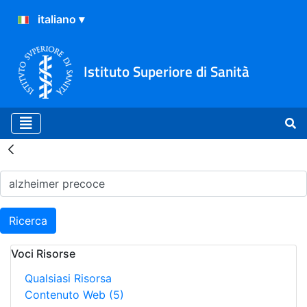
Istituto Superiore di Sanità
Risultati della Ricerca - H
Ricerca
Voci Risorse
Qualsiasi Risorsa
Contenuto Web
(5)