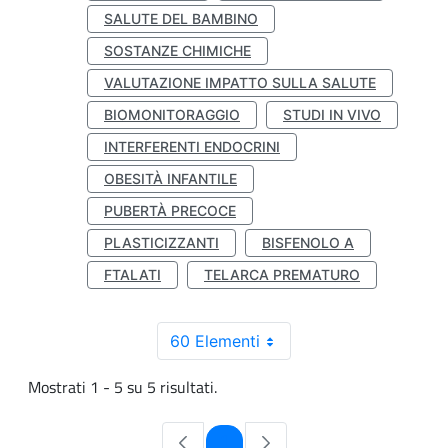
SALUTE DEL BAMBINO
SOSTANZE CHIMICHE
VALUTAZIONE IMPATTO SULLA SALUTE
BIOMONITORAGGIO
STUDI IN VIVO
INTERFERENTI ENDOCRINI
OBESITÀ INFANTILE
PUBERTÀ PRECOCE
PLASTICIZZANTI
BISFENOLO A
FTALATI
TELARCA PREMATURO
60 Elementi
Mostrati 1 - 5 su 5 risultati.
Pagina
1