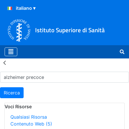
Istituto Superiore di Sanità
Risultati della Ricerca - H
Ricerca
Voci Risorse
Qualsiasi Risorsa
Contenuto Web
(5)