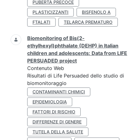
PUBERTÀ PRECOCE
PLASTICIZZANTI
BISFENOLO A
FTALATI
TELARCA PREMATURO
Biomonitoring of Bis(2-
ethylhexyl)phthalate (DEHP) in Italian
children and adolescents: Data from LIFE
PERSUADED project
Contenuto Web
Risultati di Life Persuaded dello studio di
biomonitoraggio
CONTAMINANTI CHIMICI
EPIDEMIOLOGIA
FATTORI DI RISCHIO
DIFFERENZE DI GENERE
TUTELA DELLA SALUTE