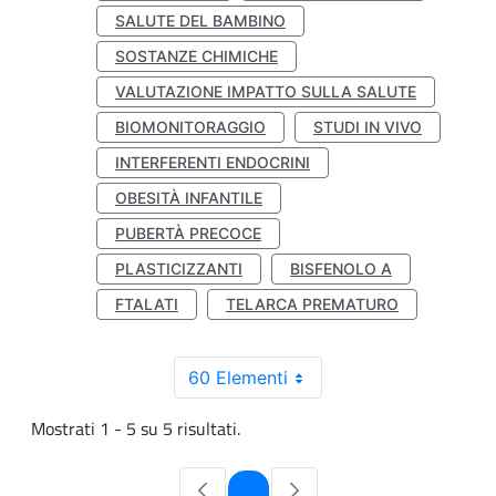
SALUTE DEL BAMBINO
SOSTANZE CHIMICHE
VALUTAZIONE IMPATTO SULLA SALUTE
BIOMONITORAGGIO
STUDI IN VIVO
INTERFERENTI ENDOCRINI
OBESITÀ INFANTILE
PUBERTÀ PRECOCE
PLASTICIZZANTI
BISFENOLO A
FTALATI
TELARCA PREMATURO
60 Elementi
Mostrati 1 - 5 su 5 risultati.
Pagina
1