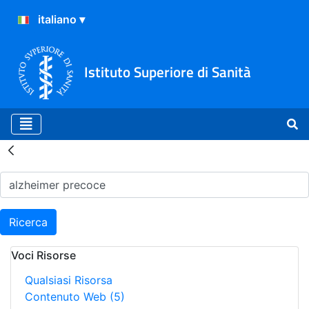
Istituto Superiore di Sanità
Risultati della Ricerca - H
Ricerca
Voci Risorse
Qualsiasi Risorsa
Contenuto Web
(5)