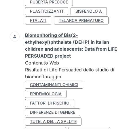
PUBERTÀ PRECOCE
PLASTICIZZANTI
BISFENOLO A
FTALATI
TELARCA PREMATURO
Biomonitoring of Bis(2-
ethylhexyl)phthalate (DEHP) in Italian
children and adolescents: Data from LIFE
PERSUADED project
Contenuto Web
Risultati di Life Persuaded dello studio di
biomonitoraggio
CONTAMINANTI CHIMICI
EPIDEMIOLOGIA
FATTORI DI RISCHIO
DIFFERENZE DI GENERE
TUTELA DELLA SALUTE