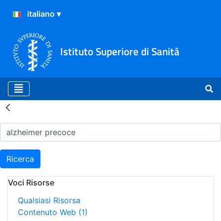
Istituto Superiore di Sanità
Risultati della Ricerca - H
Ricerca
Voci Risorse
Qualsiasi Risorsa
Contenuto Web
(1)