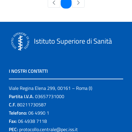
Pagina
1
Istituto Superiore di Sanità
I NOSTRI CONTATTI
Viale Regina Elena 299, 00161 – Roma (I)
Partita I.V.A.
03657731000
C.F.
80211730587
Telefono:
06 4990 1
Fax:
06 4938 7118
PEC:
protocollo.centrale@pec.iss.it