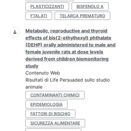
PLASTICIZZANTI
BISFENOLO A
FTALATI
TELARCA PREMATURO
Metabolic, reproductive and thyroid
effects of bis(2-ethylhexyl) phthalate
(DEHP) orally administered to male and
female juvenile rats at dose levels
derived from children biomonitoring
study
Contenuto Web
Risultati di Life Persuaded sullo studio
animale
CONTAMINANTI CHIMICI
EPIDEMIOLOGIA
FATTORI DI RISCHIO
SICUREZZA ALIMENTARE