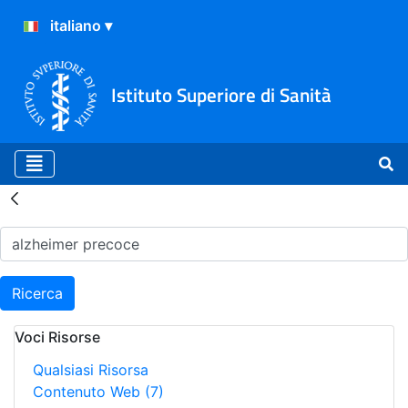
Istituto Superiore di Sanità
Risultati della Ricerca - H
Ricerca
Voci Risorse
Qualsiasi Risorsa
Contenuto Web
(7)