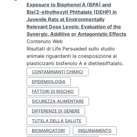
Exposure to Bisphenol A (BPA) and
Bis(2-ethylhexyl) Phthalate (DEHP) in
Juvenile Rats at Environmentally
Relevant Dose Levels: Evaluation of the
Synergic, Additive or Antagonistic Effects
Contenuto Web
Risultati di Life Persuaded sullo studio
animale riguardanti la coesposizione ai
plasticizanti bisfenolo A e dietilesilftalato.
CONTAMINANTI CHIMICI
EPIDEMIOLOGIA
FATTORI DI RISCHIO
SICUREZZA ALIMENTARE
DIFFERENZE DI GENERE
TUTELA DELLA SALUTE
BIOMARCATORI
INQUINAMENTO