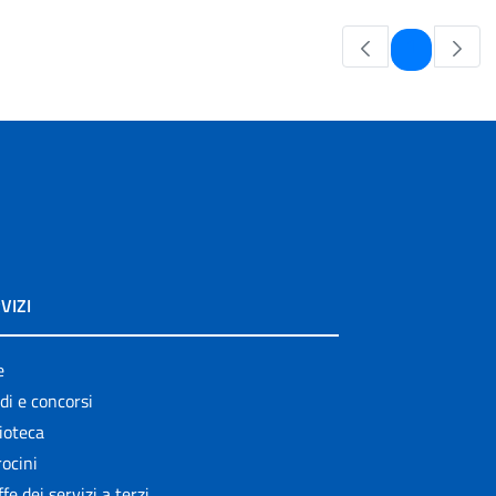
Pagina
1
VIZI
e
di e concorsi
ioteca
ocini
ffe dei servizi a terzi