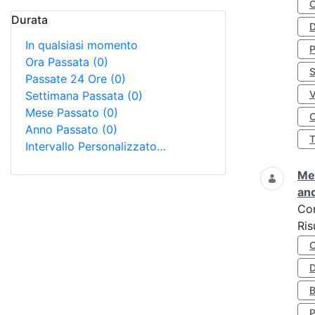
Durata
D
In qualsiasi momento
Ora Passata
(0)
S
Passate 24 Ore
(0)
Settimana Passata
(0)
Mese Passato
(0)
O
Anno Passato
(0)
Intervallo Personalizzato…
Met
and
Co
Ris
D