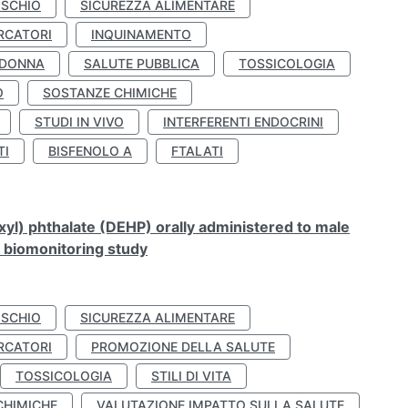
ISCHIO
SICUREZZA ALIMENTARE
RCATORI
INQUINAMENTO
 DONNA
SALUTE PUBBLICA
TOSSICOLOGIA
O
SOSTANZE CHIMICHE
STUDI IN VIVO
INTERFERENTI ENDOCRINI
TI
BISFENOLO A
FTALATI
xyl) phthalate (DEHP) orally administered to male
n biomonitoring study
ISCHIO
SICUREZZA ALIMENTARE
RCATORI
PROMOZIONE DELLA SALUTE
TOSSICOLOGIA
STILI DI VITA
CHIMICHE
VALUTAZIONE IMPATTO SULLA SALUTE