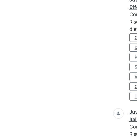
Eff
Co
Ris
die
D
S
O
Juv
Ita
Co
Ris