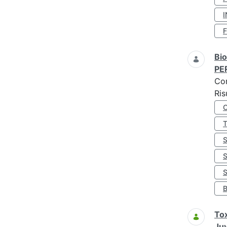
I
Bio
PE
Co
Ris
S
Tox
Juv