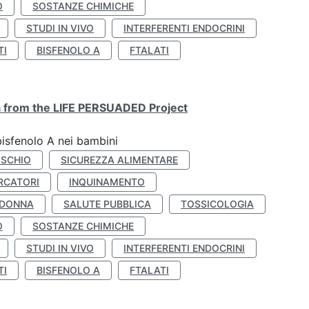
O
SOSTANZE CHIMICHE
STUDI IN VIVO
INTERFERENTI ENDOCRINI
TI
BISFENOLO A
FTALATI
ta from the LIFE PERSUADED Project
bisfenolo A nei bambini
ISCHIO
SICUREZZA ALIMENTARE
RCATORI
INQUINAMENTO
 DONNA
SALUTE PUBBLICA
TOSSICOLOGIA
O
SOSTANZE CHIMICHE
STUDI IN VIVO
INTERFERENTI ENDOCRINI
TI
BISFENOLO A
FTALATI