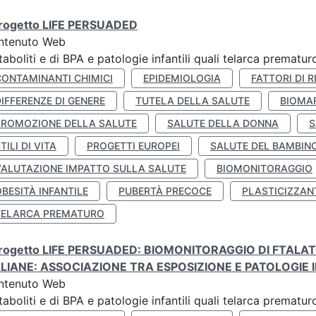
 progetto LIFE PERSUADED
ntenuto Web
aboliti e di BPA e patologie infantili quali telarca prematu
CONTAMINANTI CHIMICI
EPIDEMIOLOGIA
FATTORI DI R
IFFERENZE DI GENERE
TUTELA DELLA SALUTE
BIOMA
PROMOZIONE DELLA SALUTE
SALUTE DELLA DONNA
S
TILI DI VITA
PROGETTI EUROPEI
SALUTE DEL BAMBIN
VALUTAZIONE IMPATTO SULLA SALUTE
BIOMONITORAGGIO
BESITÀ INFANTILE
PUBERTÀ PRECOCE
PLASTICIZZAN
TELARCA PREMATURO
 progetto LIFE PERSUADED: BIOMONITORAGGIO DI FTALA
ALIANE: ASSOCIAZIONE TRA ESPOSIZIONE E PATOLOGIE I
ntenuto Web
aboliti e di BPA e patologie infantili quali telarca prematu