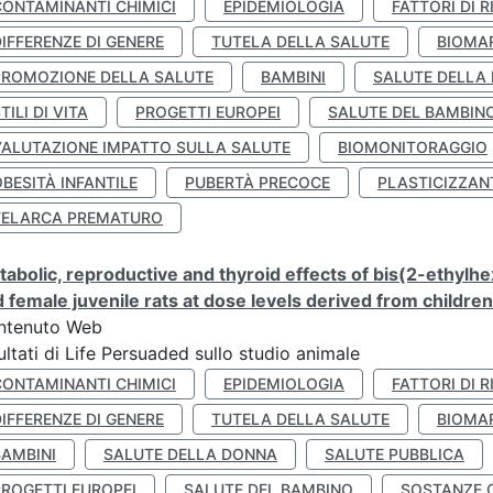
CONTAMINANTI CHIMICI
EPIDEMIOLOGIA
FATTORI DI R
IFFERENZE DI GENERE
TUTELA DELLA SALUTE
BIOMA
PROMOZIONE DELLA SALUTE
BAMBINI
SALUTE DELLA
TILI DI VITA
PROGETTI EUROPEI
SALUTE DEL BAMBIN
VALUTAZIONE IMPATTO SULLA SALUTE
BIOMONITORAGGIO
BESITÀ INFANTILE
PUBERTÀ PRECOCE
PLASTICIZZAN
TELARCA PREMATURO
abolic, reproductive and thyroid effects of bis(2-ethylhe
 female juvenile rats at dose levels derived from childre
ntenuto Web
ultati di Life Persuaded sullo studio animale
CONTAMINANTI CHIMICI
EPIDEMIOLOGIA
FATTORI DI R
IFFERENZE DI GENERE
TUTELA DELLA SALUTE
BIOMA
BAMBINI
SALUTE DELLA DONNA
SALUTE PUBBLICA
PROGETTI EUROPEI
SALUTE DEL BAMBINO
SOSTANZE 