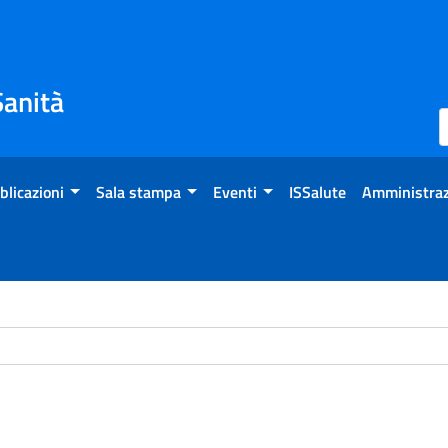
Sanità
blicazioni
Sala stampa
Eventi
ISSalute
Amministraz
ome