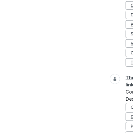
D
S
O
The
lin
Co
Des
D