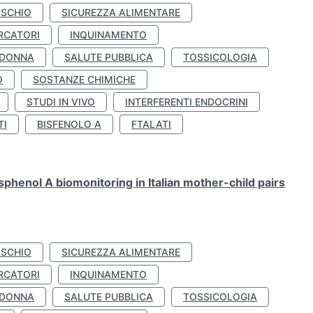
ISCHIO
SICUREZZA ALIMENTARE
RCATORI
INQUINAMENTO
 DONNA
SALUTE PUBBLICA
TOSSICOLOGIA
O
SOSTANZE CHIMICHE
STUDI IN VIVO
INTERFERENTI ENDOCRINI
TI
BISFENOLO A
FTALATI
henol A biomonitoring in Italian mother-child pairs
ISCHIO
SICUREZZA ALIMENTARE
RCATORI
INQUINAMENTO
 DONNA
SALUTE PUBBLICA
TOSSICOLOGIA