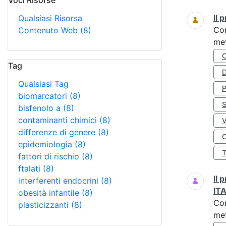
Voci Risorse
Ricerca
Il
Qualsiasi Risorsa
Co
Contenuto Web
(8)
met
Tag
D
Qualsiasi Tag
biomarcatori
(8)
S
bisfenolo a
(8)
contaminanti chimici
(8)
differenze di genere
(8)
O
epidemiologia
(8)
fattori di rischio
(8)
ftalati
(8)
Il
interferenti endocrini
(8)
IT
obesità infantile
(8)
Co
plasticizzanti
(8)
met