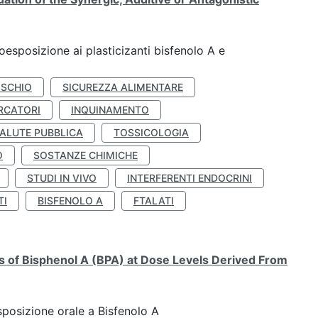
coesposizione ai plasticizanti bisfenolo A e
ISCHIO
SICUREZZA ALIMENTARE
RCATORI
INQUINAMENTO
ALUTE PUBBLICA
TOSSICOLOGIA
O
SOSTANZE CHIMICHE
STUDI IN VIVO
INTERFERENTI ENDOCRINI
TI
BISFENOLO A
FTALATI
ts of Bisphenol A (BPA) at Dose Levels Derived From
esposizione orale a Bisfenolo A