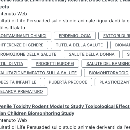
ects
ntenuto Web
ultati di Life Persuaded sullo studio animale riguardanti la 
tilesilftalato.
CONTAMINANTI CHIMICI
EPIDEMIOLOGIA
FATTORI DI R
IFFERENZE DI GENERE
TUTELA DELLA SALUTE
BIOMA
PROMOZIONE DELLA SALUTE
SALUTE DELLA DONNA
S
TILI DI VITA
PROGETTI EUROPEI
SALUTE DEL BAMBIN
VALUTAZIONE IMPATTO SULLA SALUTE
BIOMONITORAGGIO
BESITÀ INFANTILE
PUBERTÀ PRECOCE
PLASTICIZZAN
TELARCA PREMATURO
enile Toxicity Rodent Model to Study Toxicological Effec
lian Children Biomonitoring Study
ntenuto Web
ultati di Life Persuaded sullo studio animale derivanti dall'