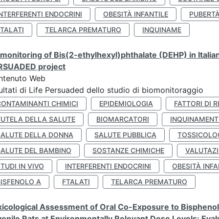
NTERFERENTI ENDOCRINI
OBESITÀ INFANTILE
PUBERT
FTALATI
TELARCA PREMATURO
INQUINAME
monitoring of Bis(2-ethylhexyl)phthalate (DEHP) in Italia
RSUADED project
ntenuto Web
ultati di Life Persuaded dello studio di biomonitoraggio
CONTAMINANTI CHIMICI
EPIDEMIOLOGIA
FATTORI DI R
TUTELA DELLA SALUTE
BIOMARCATORI
INQUINAMEN
SALUTE DELLA DONNA
SALUTE PUBBLICA
TOSSICOLO
SALUTE DEL BAMBINO
SOSTANZE CHIMICHE
VALUTAZI
TUDI IN VIVO
INTERFERENTI ENDOCRINI
OBESITÀ INFA
BISFENOLO A
FTALATI
TELARCA PREMATURO
icological Assessment of Oral Co-Exposure to Bisphenol 
enile Rats at Environmentally Relevant Dose Levels: Evalu