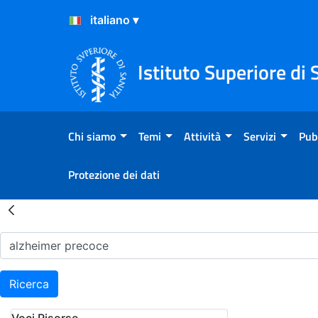
Salta al Contenuto
Salta al Footer
Istituto Superiore di 
Chi siamo
Temi
Attività
Servizi
Pub
Protezione dei dati
Risultati della Ricerca - H
Ricerca