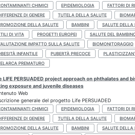
CONTAMINANTI CHIMICI
EPIDEMIOLOGIA
FATTORI DI R
IFFERENZE DI GENERE
TUTELA DELLA SALUTE
BIOMA
PROMOZIONE DELLA SALUTE
BAMBINI
SALUTE DELLA
TILI DI VITA
PROGETTI EUROPEI
SALUTE DEL BAMBIN
VALUTAZIONE IMPATTO SULLA SALUTE
BIOMONITORAGGIO
BESITÀ INFANTILE
PUBERTÀ PRECOCE
PLASTICIZZAN
TELARCA PREMATURO
 LIFE PERSUADED project approach on phthalates and bisp
king exposure and juvenile diseases
ntenuto Web
crizione generale del progetto Life PERSUADED
CONTAMINANTI CHIMICI
EPIDEMIOLOGIA
FATTORI DI R
IFFERENZE DI GENERE
TUTELA DELLA SALUTE
BIOMA
PROMOZIONE DELLA SALUTE
BAMBINI
SALUTE DELLA