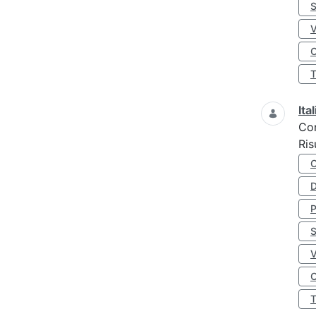
S
O
Ita
Co
Ris
D
S
O