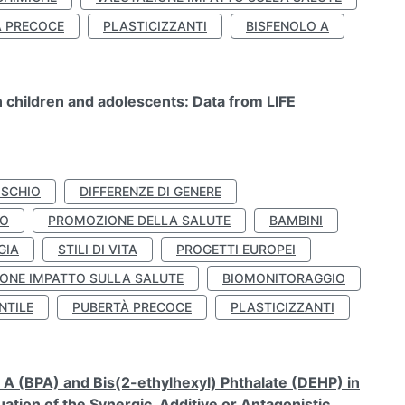
À PRECOCE
PLASTICIZZANTI
BISFENOLO A
n children and adolescents: Data from LIFE
ISCHIO
DIFFERENZE DI GENERE
TO
PROMOZIONE DELLA SALUTE
BAMBINI
GIA
STILI DI VITA
PROGETTI EUROPEI
ONE IMPATTO SULLA SALUTE
BIOMONITORAGGIO
NTILE
PUBERTÀ PRECOCE
PLASTICIZZANTI
A (BPA) and Bis(2-ethylhexyl) Phthalate (DEHP) in
ation of the Synergic, Additive or Antagonistic