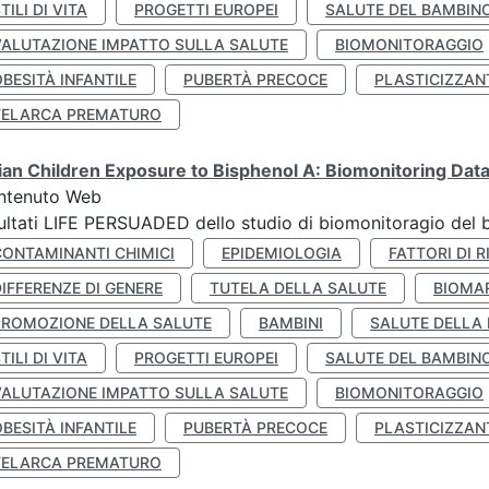
TILI DI VITA
PROGETTI EUROPEI
SALUTE DEL BAMBIN
VALUTAZIONE IMPATTO SULLA SALUTE
BIOMONITORAGGIO
BESITÀ INFANTILE
PUBERTÀ PRECOCE
PLASTICIZZAN
TELARCA PREMATURO
lian Children Exposure to Bisphenol A: Biomonitoring Da
ntenuto Web
ultati LIFE PERSUADED dello studio di biomonitoragio del 
CONTAMINANTI CHIMICI
EPIDEMIOLOGIA
FATTORI DI R
IFFERENZE DI GENERE
TUTELA DELLA SALUTE
BIOMA
PROMOZIONE DELLA SALUTE
BAMBINI
SALUTE DELLA
TILI DI VITA
PROGETTI EUROPEI
SALUTE DEL BAMBIN
VALUTAZIONE IMPATTO SULLA SALUTE
BIOMONITORAGGIO
BESITÀ INFANTILE
PUBERTÀ PRECOCE
PLASTICIZZAN
TELARCA PREMATURO