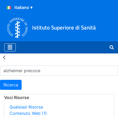
Istituto Superiore di Sanità
Risultati della Ricerca - H
Ricerca
Voci Risorse
Qualsiasi Risorsa
Contenuto Web
(1)