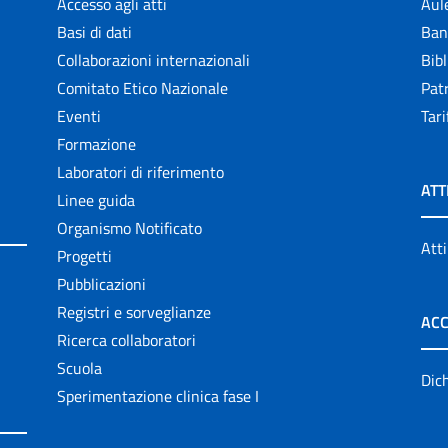
Accesso agli atti
Aul
Basi di dati
Ban
Collaborazioni internazionali
Bibl
Comitato Etico Nazionale
Patr
Eventi
Tari
Formazione
Laboratori di riferimento
ATT
Linee guida
Organismo Notificato
Atti
Progetti
Pubblicazioni
Registri e sorveglianze
ACC
Ricerca collaboratori
Scuola
Dich
Sperimentazione clinica fase I