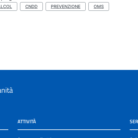
ALCOL
CNDD
PREVENZIONE
OMS
anità
ATTIVITÀ
SER