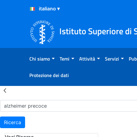
Salta al Contenuto
Salta al Footer
Istituto Superiore di 
Chi siamo
Temi
Attività
Servizi
Pub
Protezione dei dati
Risultati della Ricerca - H
Ricerca