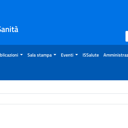
Sanità
blicazioni
Sala stampa
Eventi
ISSalute
Amministraz
ome