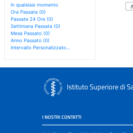
In qualsiasi momento
Ora Passata
(0)
Passate 24 Ore
(0)
Settimana Passata
(0)
Mese Passato
(0)
Anno Passato
(0)
Intervallo Personalizzato…
Istituto Superiore di S
I NOSTRI CONTATTI