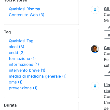
Voci Risorse
Ricerca
Gli
Qualsiasi Risorsa
Co
Contenuto Web
(3)
Gli
Tag
Qualsiasi Tag
alcol
(3)
Cor
cndd
(2)
Co
formazione
(1)
Per
informazione
(1)
suf
intervento breve
(1)
medici di medicina generale
(1)
oms
(1)
L'i
prevenzione
(1)
ris
Co
L'i
Durata
del