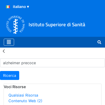
Istituto Superiore di Sanità
Risultati della Ricerca - H
Ricerca
Voci Risorse
Qualsiasi Risorsa
Contenuto Web
(2)