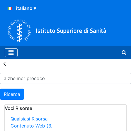
Istituto Superiore di Sanità
Risultati della Ricerca - H
Ricerca
Voci Risorse
Qualsiasi Risorsa
Contenuto Web
(3)