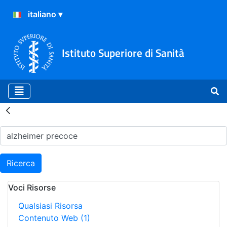
Istituto Superiore di Sanità
Risultati della Ricerca - H
Ricerca
Voci Risorse
Qualsiasi Risorsa
Contenuto Web
(1)