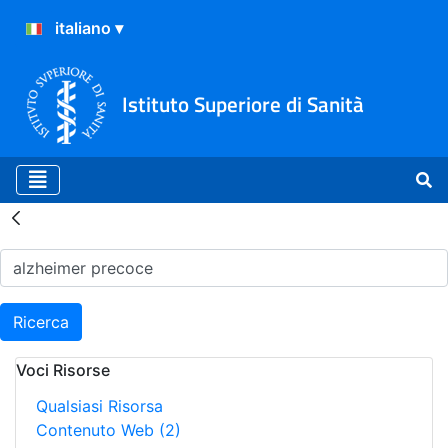
Istituto Superiore di Sanità
Risultati della Ricerca - H
Ricerca
Voci Risorse
Qualsiasi Risorsa
Contenuto Web
(2)