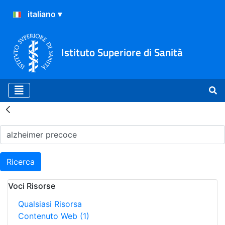
Istituto Superiore di Sanità
Risultati della Ricerca - H
Ricerca
Voci Risorse
Qualsiasi Risorsa
Contenuto Web
(1)