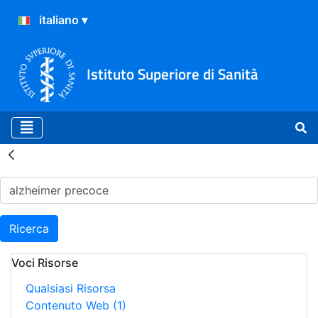
Istituto Superiore di Sanità
Risultati della Ricerca - H
Ricerca
Voci Risorse
Qualsiasi Risorsa
Contenuto Web
(1)