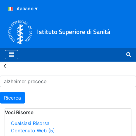
Istituto Superiore di Sanità
Risultati della Ricerca - H
Ricerca
Voci Risorse
Qualsiasi Risorsa
Contenuto Web
(5)