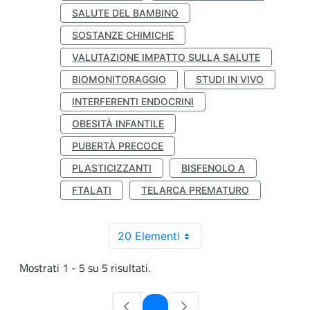
SALUTE DEL BAMBINO
SOSTANZE CHIMICHE
VALUTAZIONE IMPATTO SULLA SALUTE
BIOMONITORAGGIO
STUDI IN VIVO
INTERFERENTI ENDOCRINI
OBESITÀ INFANTILE
PUBERTÀ PRECOCE
PLASTICIZZANTI
BISFENOLO A
FTALATI
TELARCA PREMATURO
20 Elementi
Mostrati 1 - 5 su 5 risultati.
Pagina
1