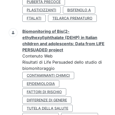
PUBERTÀ PRECOCE
PLASTICIZZANTI
BISFENOLO A
FTALATI
TELARCA PREMATURO
Biomonitoring of Bis(2-
ethylhexyl)phthalate (DEHP) in Italian
children and adolescents: Data from LIFE
PERSUADED project
Contenuto Web
Risultati di Life Persuaded dello studio di
biomonitoraggio
CONTAMINANTI CHIMICI
EPIDEMIOLOGIA
FATTORI DI RISCHIO
DIFFERENZE DI GENERE
TUTELA DELLA SALUTE