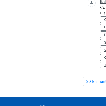
Ita
Co
Ris
D
S
O
20 Element