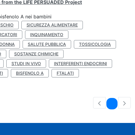
ta from the LIFE PERSUADED Project
bisfenolo A nei bambini
ISCHIO
SICUREZZA ALIMENTARE
RCATORI
INQUINAMENTO
 DONNA
SALUTE PUBBLICA
TOSSICOLOGIA
O
SOSTANZE CHIMICHE
STUDI IN VIVO
INTERFERENTI ENDOCRINI
TI
BISFENOLO A
FTALATI
Pagina
1