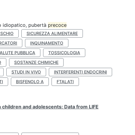
ro idiopatico, pubertà
precoce
ISCHIO
SICUREZZA ALIMENTARE
RCATORI
INQUINAMENTO
ALUTE PUBBLICA
TOSSICOLOGIA
O
SOSTANZE CHIMICHE
STUDI IN VIVO
INTERFERENTI ENDOCRINI
TI
BISFENOLO A
FTALATI
n children and adolescents: Data from LIFE