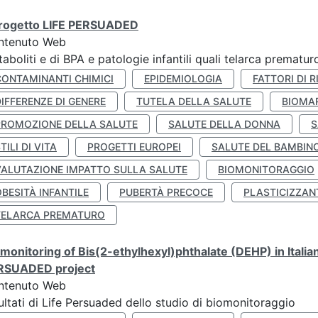
 progetto LIFE PERSUADED
ntenuto Web
aboliti e di BPA e patologie infantili quali telarca prematu
CONTAMINANTI CHIMICI
EPIDEMIOLOGIA
FATTORI DI R
IFFERENZE DI GENERE
TUTELA DELLA SALUTE
BIOMA
PROMOZIONE DELLA SALUTE
SALUTE DELLA DONNA
S
TILI DI VITA
PROGETTI EUROPEI
SALUTE DEL BAMBIN
VALUTAZIONE IMPATTO SULLA SALUTE
BIOMONITORAGGIO
BESITÀ INFANTILE
PUBERTÀ PRECOCE
PLASTICIZZAN
TELARCA PREMATURO
monitoring of Bis(2-ethylhexyl)phthalate (DEHP) in Italia
RSUADED project
ntenuto Web
ultati di Life Persuaded dello studio di biomonitoraggio