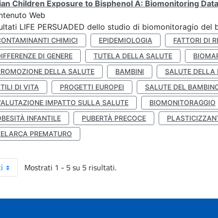
lian Children Exposure to Bisphenol A: Biomonitoring Da
ntenuto Web
ultati LIFE PERSUADED dello studio di biomonitoragio del 
CONTAMINANTI CHIMICI
EPIDEMIOLOGIA
FATTORI DI R
IFFERENZE DI GENERE
TUTELA DELLA SALUTE
BIOMA
PROMOZIONE DELLA SALUTE
BAMBINI
SALUTE DELLA
TILI DI VITA
PROGETTI EUROPEI
SALUTE DEL BAMBIN
VALUTAZIONE IMPATTO SULLA SALUTE
BIOMONITORAGGIO
BESITÀ INFANTILE
PUBERTÀ PRECOCE
PLASTICIZZAN
TELARCA PREMATURO
Mostrati 1 - 5 su 5 risultati.
i