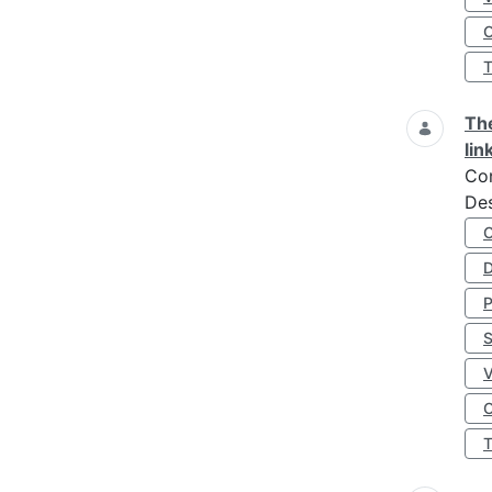
O
The
lin
Co
Des
D
S
O