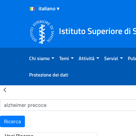
Salta al Contenuto
Salta al Footer
Istituto Superiore di 
Chi siamo
Temi
Attività
Servizi
Pub
Protezione dei dati
Risultati della Ricerca - H
Ricerca