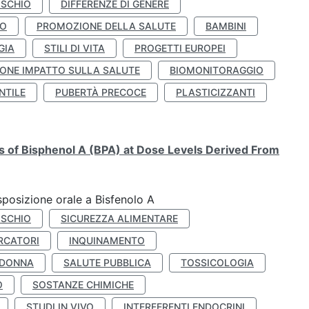
ISCHIO
DIFFERENZE DI GENERE
TO
PROMOZIONE DELLA SALUTE
BAMBINI
GIA
STILI DI VITA
PROGETTI EUROPEI
ONE IMPATTO SULLA SALUTE
BIOMONITORAGGIO
NTILE
PUBERTÀ PRECOCE
PLASTICIZZANTI
ts of Bisphenol A (BPA) at Dose Levels Derived From
esposizione orale a Bisfenolo A
ISCHIO
SICUREZZA ALIMENTARE
RCATORI
INQUINAMENTO
 DONNA
SALUTE PUBBLICA
TOSSICOLOGIA
O
SOSTANZE CHIMICHE
STUDI IN VIVO
INTERFERENTI ENDOCRINI