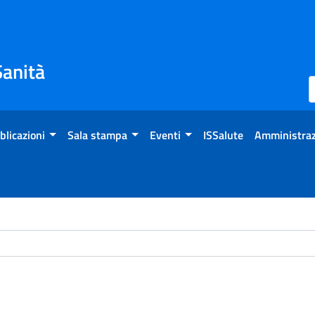
Sanità
blicazioni
Sala stampa
Eventi
ISSalute
Amministraz
ome