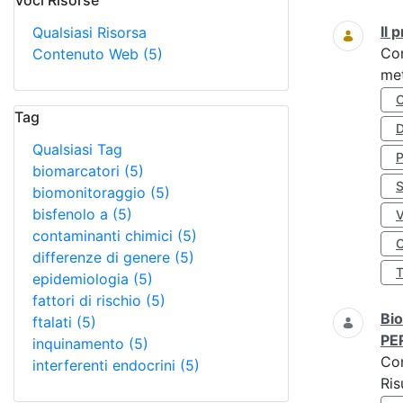
Voci Risorse
Ricerca
Il
Qualsiasi Risorsa
Co
Contenuto Web
(5)
met
Tag
D
Qualsiasi Tag
biomarcatori
(5)
S
biomonitoraggio
(5)
bisfenolo a
(5)
contaminanti chimici
(5)
O
differenze di genere
(5)
epidemiologia
(5)
fattori di rischio
(5)
Bio
ftalati
(5)
PE
inquinamento
(5)
Co
interferenti endocrini
(5)
Ris