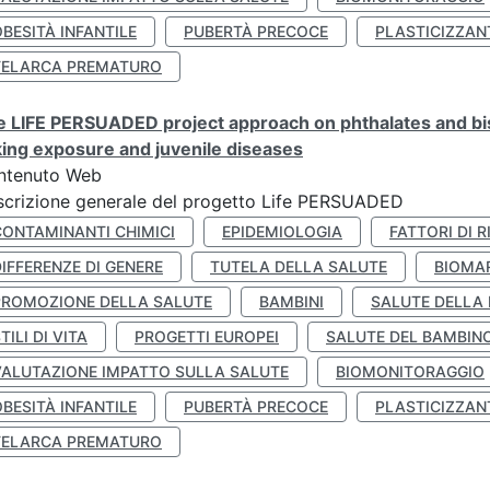
BESITÀ INFANTILE
PUBERTÀ PRECOCE
PLASTICIZZAN
TELARCA PREMATURO
 LIFE PERSUADED project approach on phthalates and bisp
king exposure and juvenile diseases
ntenuto Web
crizione generale del progetto Life PERSUADED
CONTAMINANTI CHIMICI
EPIDEMIOLOGIA
FATTORI DI R
IFFERENZE DI GENERE
TUTELA DELLA SALUTE
BIOMA
PROMOZIONE DELLA SALUTE
BAMBINI
SALUTE DELLA
TILI DI VITA
PROGETTI EUROPEI
SALUTE DEL BAMBIN
VALUTAZIONE IMPATTO SULLA SALUTE
BIOMONITORAGGIO
BESITÀ INFANTILE
PUBERTÀ PRECOCE
PLASTICIZZAN
TELARCA PREMATURO