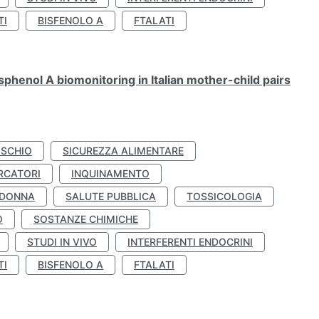
TI
BISFENOLO A
FTALATI
henol A biomonitoring in Italian mother-child pairs
ISCHIO
SICUREZZA ALIMENTARE
RCATORI
INQUINAMENTO
 DONNA
SALUTE PUBBLICA
TOSSICOLOGIA
O
SOSTANZE CHIMICHE
STUDI IN VIVO
INTERFERENTI ENDOCRINI
TI
BISFENOLO A
FTALATI