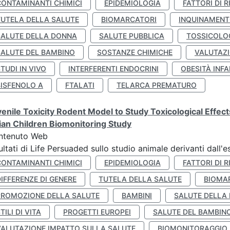
CONTAMINANTI CHIMICI
EPIDEMIOLOGIA
FATTORI DI R
TUTELA DELLA SALUTE
BIOMARCATORI
INQUINAMEN
SALUTE DELLA DONNA
SALUTE PUBBLICA
TOSSICOLO
SALUTE DEL BAMBINO
SOSTANZE CHIMICHE
VALUTAZI
TUDI IN VIVO
INTERFERENTI ENDOCRINI
OBESITÀ INFA
BISFENOLO A
FTALATI
TELARCA PREMATURO
enile Toxicity Rodent Model to Study Toxicological Effec
lian Children Biomonitoring Study
ntenuto Web
ultati di Life Persuaded sullo studio animale derivanti dall'
CONTAMINANTI CHIMICI
EPIDEMIOLOGIA
FATTORI DI R
IFFERENZE DI GENERE
TUTELA DELLA SALUTE
BIOMA
PROMOZIONE DELLA SALUTE
BAMBINI
SALUTE DELLA
TILI DI VITA
PROGETTI EUROPEI
SALUTE DEL BAMBIN
VALUTAZIONE IMPATTO SULLA SALUTE
BIOMONITORAGGIO