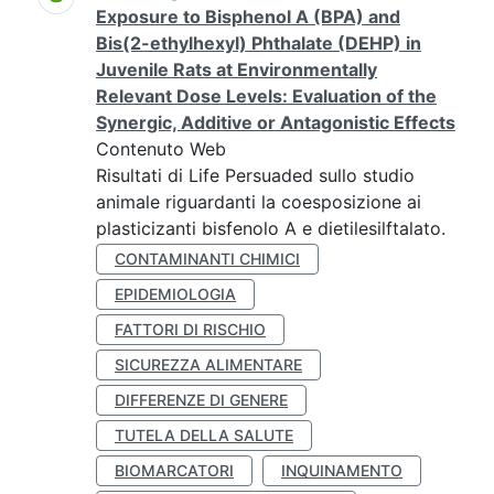
Exposure to Bisphenol A (BPA) and
Bis(2-ethylhexyl) Phthalate (DEHP) in
Juvenile Rats at Environmentally
Relevant Dose Levels: Evaluation of the
Synergic, Additive or Antagonistic Effects
Contenuto Web
Risultati di Life Persuaded sullo studio
animale riguardanti la coesposizione ai
plasticizanti bisfenolo A e dietilesilftalato.
CONTAMINANTI CHIMICI
EPIDEMIOLOGIA
FATTORI DI RISCHIO
SICUREZZA ALIMENTARE
DIFFERENZE DI GENERE
TUTELA DELLA SALUTE
BIOMARCATORI
INQUINAMENTO