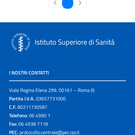
Pagina
1
Istituto Superiore di Sanità
I NOSTRI CONTATTI
Viale Regina Elena 299, 00161 – Roma (I)
Partita I.V.A.
03657731000
C.F.
80211730587
Telefono:
06 4990 1
Fax:
06 4938 7118
PEC:
protocollo.centrale@pec.iss.it