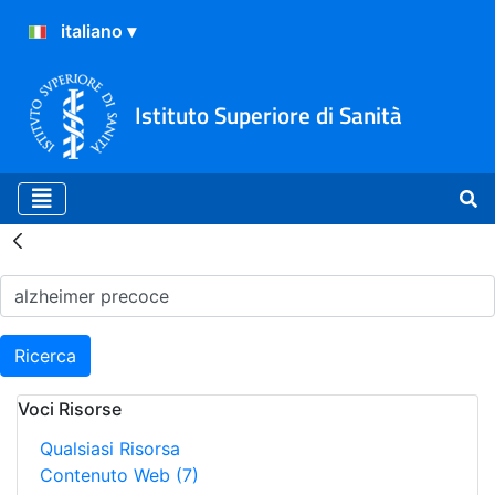
Istituto Superiore di Sanità
Risultati della Ricerca - H
Ricerca
Voci Risorse
Qualsiasi Risorsa
Contenuto Web
(7)