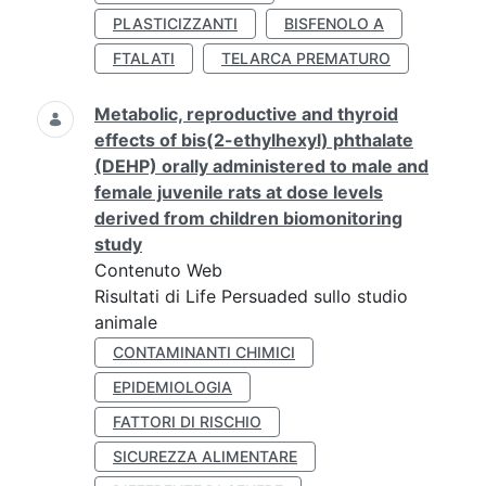
PLASTICIZZANTI
BISFENOLO A
FTALATI
TELARCA PREMATURO
Metabolic, reproductive and thyroid
effects of bis(2-ethylhexyl) phthalate
(DEHP) orally administered to male and
female juvenile rats at dose levels
derived from children biomonitoring
study
Contenuto Web
Risultati di Life Persuaded sullo studio
animale
CONTAMINANTI CHIMICI
EPIDEMIOLOGIA
FATTORI DI RISCHIO
SICUREZZA ALIMENTARE