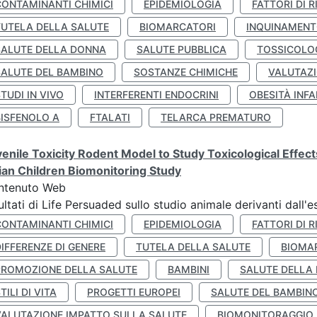
CONTAMINANTI CHIMICI
EPIDEMIOLOGIA
FATTORI DI R
TUTELA DELLA SALUTE
BIOMARCATORI
INQUINAMEN
SALUTE DELLA DONNA
SALUTE PUBBLICA
TOSSICOLO
SALUTE DEL BAMBINO
SOSTANZE CHIMICHE
VALUTAZI
TUDI IN VIVO
INTERFERENTI ENDOCRINI
OBESITÀ INFA
BISFENOLO A
FTALATI
TELARCA PREMATURO
enile Toxicity Rodent Model to Study Toxicological Effec
lian Children Biomonitoring Study
ntenuto Web
ultati di Life Persuaded sullo studio animale derivanti dall'
CONTAMINANTI CHIMICI
EPIDEMIOLOGIA
FATTORI DI R
IFFERENZE DI GENERE
TUTELA DELLA SALUTE
BIOMA
PROMOZIONE DELLA SALUTE
BAMBINI
SALUTE DELLA
TILI DI VITA
PROGETTI EUROPEI
SALUTE DEL BAMBIN
VALUTAZIONE IMPATTO SULLA SALUTE
BIOMONITORAGGIO