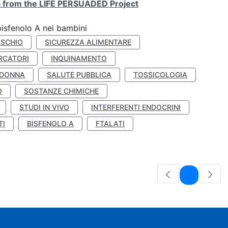
ta from the LIFE PERSUADED Project
bisfenolo A nei bambini
ISCHIO
SICUREZZA ALIMENTARE
RCATORI
INQUINAMENTO
 DONNA
SALUTE PUBBLICA
TOSSICOLOGIA
O
SOSTANZE CHIMICHE
STUDI IN VIVO
INTERFERENTI ENDOCRINI
TI
BISFENOLO A
FTALATI
Pagina
1