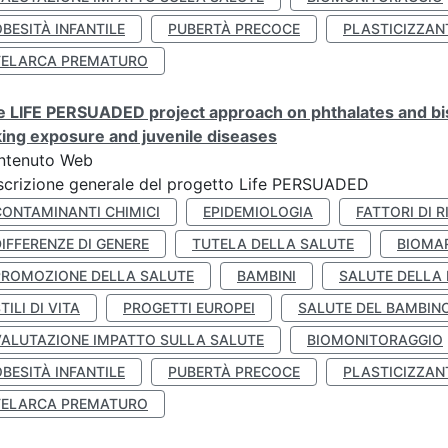
BESITÀ INFANTILE
PUBERTÀ PRECOCE
PLASTICIZZAN
TELARCA PREMATURO
 LIFE PERSUADED project approach on phthalates and bisp
king exposure and juvenile diseases
ntenuto Web
crizione generale del progetto Life PERSUADED
CONTAMINANTI CHIMICI
EPIDEMIOLOGIA
FATTORI DI R
IFFERENZE DI GENERE
TUTELA DELLA SALUTE
BIOMA
PROMOZIONE DELLA SALUTE
BAMBINI
SALUTE DELLA
TILI DI VITA
PROGETTI EUROPEI
SALUTE DEL BAMBIN
VALUTAZIONE IMPATTO SULLA SALUTE
BIOMONITORAGGIO
BESITÀ INFANTILE
PUBERTÀ PRECOCE
PLASTICIZZAN
TELARCA PREMATURO