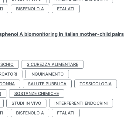
TI
BISFENOLO A
FTALATI
henol A biomonitoring in Italian mother-child pairs
ISCHIO
SICUREZZA ALIMENTARE
RCATORI
INQUINAMENTO
 DONNA
SALUTE PUBBLICA
TOSSICOLOGIA
O
SOSTANZE CHIMICHE
STUDI IN VIVO
INTERFERENTI ENDOCRINI
TI
BISFENOLO A
FTALATI