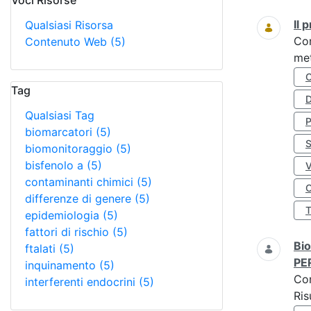
Voci Risorse
Ricerca
Il
Qualsiasi Risorsa
Co
Contenuto Web
(5)
met
Tag
D
Qualsiasi Tag
biomarcatori
(5)
S
biomonitoraggio
(5)
bisfenolo a
(5)
contaminanti chimici
(5)
O
differenze di genere
(5)
epidemiologia
(5)
fattori di rischio
(5)
Bio
ftalati
(5)
PE
inquinamento
(5)
Co
interferenti endocrini
(5)
Ris