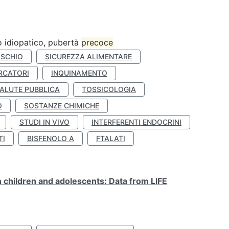
ro idiopatico, pubertà
precoce
ISCHIO
SICUREZZA ALIMENTARE
RCATORI
INQUINAMENTO
ALUTE PUBBLICA
TOSSICOLOGIA
O
SOSTANZE CHIMICHE
STUDI IN VIVO
INTERFERENTI ENDOCRINI
TI
BISFENOLO A
FTALATI
n children and adolescents: Data from LIFE