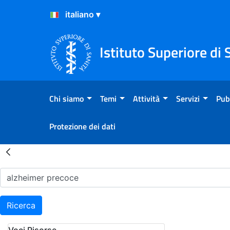
Salta al Contenuto
Salta al Footer
Istituto Superiore di 
Chi siamo
Temi
Attività
Servizi
Pub
Protezione dei dati
Risultati della Ricerca - H
Ricerca