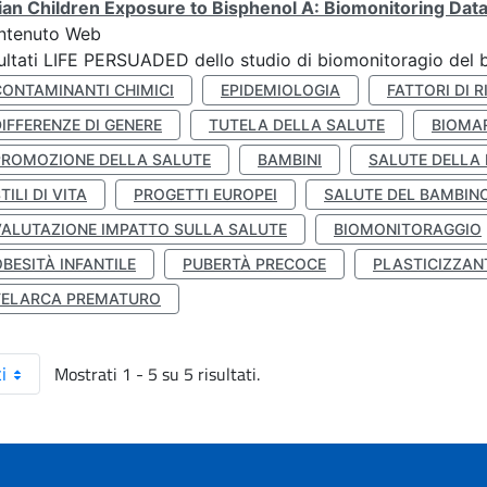
lian Children Exposure to Bisphenol A: Biomonitoring Da
ntenuto Web
ultati LIFE PERSUADED dello studio di biomonitoragio del 
CONTAMINANTI CHIMICI
EPIDEMIOLOGIA
FATTORI DI R
IFFERENZE DI GENERE
TUTELA DELLA SALUTE
BIOMA
PROMOZIONE DELLA SALUTE
BAMBINI
SALUTE DELLA
TILI DI VITA
PROGETTI EUROPEI
SALUTE DEL BAMBIN
VALUTAZIONE IMPATTO SULLA SALUTE
BIOMONITORAGGIO
BESITÀ INFANTILE
PUBERTÀ PRECOCE
PLASTICIZZAN
TELARCA PREMATURO
Mostrati 1 - 5 su 5 risultati.
i