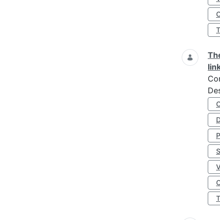
O
The
lin
Co
Des
D
S
O