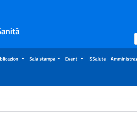
Sanità
blicazioni
Sala stampa
Eventi
ISSalute
Amministraz
ome