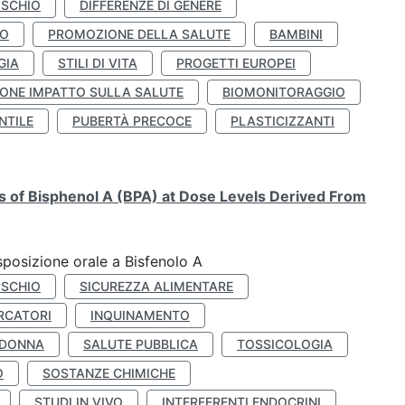
ISCHIO
DIFFERENZE DI GENERE
TO
PROMOZIONE DELLA SALUTE
BAMBINI
GIA
STILI DI VITA
PROGETTI EUROPEI
ONE IMPATTO SULLA SALUTE
BIOMONITORAGGIO
NTILE
PUBERTÀ PRECOCE
PLASTICIZZANTI
ts of Bisphenol A (BPA) at Dose Levels Derived From
esposizione orale a Bisfenolo A
ISCHIO
SICUREZZA ALIMENTARE
RCATORI
INQUINAMENTO
 DONNA
SALUTE PUBBLICA
TOSSICOLOGIA
O
SOSTANZE CHIMICHE
STUDI IN VIVO
INTERFERENTI ENDOCRINI