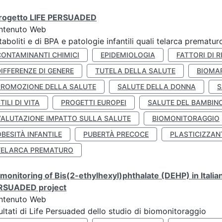
 progetto LIFE PERSUADED
ntenuto Web
aboliti e di BPA e patologie infantili quali telarca prematu
CONTAMINANTI CHIMICI
EPIDEMIOLOGIA
FATTORI DI R
IFFERENZE DI GENERE
TUTELA DELLA SALUTE
BIOMA
PROMOZIONE DELLA SALUTE
SALUTE DELLA DONNA
S
TILI DI VITA
PROGETTI EUROPEI
SALUTE DEL BAMBIN
VALUTAZIONE IMPATTO SULLA SALUTE
BIOMONITORAGGIO
BESITÀ INFANTILE
PUBERTÀ PRECOCE
PLASTICIZZAN
TELARCA PREMATURO
monitoring of Bis(2-ethylhexyl)phthalate (DEHP) in Italia
RSUADED project
ntenuto Web
ultati di Life Persuaded dello studio di biomonitoraggio