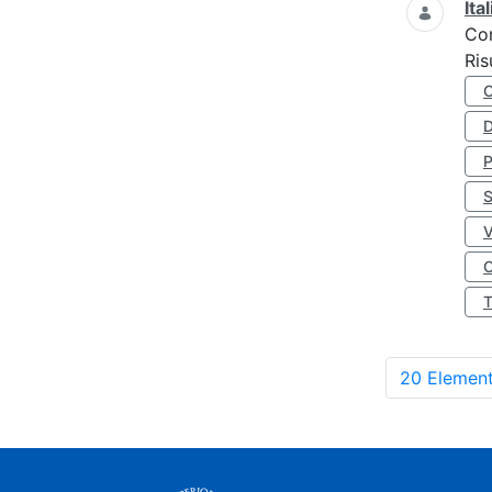
Ita
Co
Ris
D
S
O
20 Element