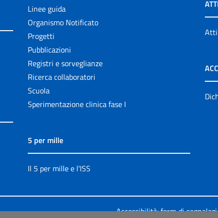
ATT
Linee guida
Organismo Notificato
Atti
Progetti
Pubblicazioni
Registri e sorveglianze
ACC
Ricerca collaboratori
Scuola
Dich
Sperimentazione clinica fase I
5 per mille
Il 5 per mille e l'ISS
Accessibilità: form di segnalaz