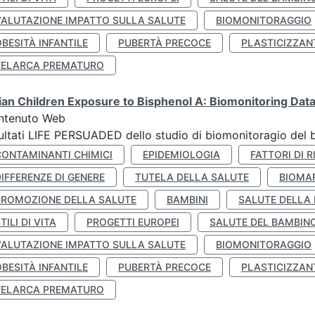
VALUTAZIONE IMPATTO SULLA SALUTE
BIOMONITORAGGIO
BESITÀ INFANTILE
PUBERTÀ PRECOCE
PLASTICIZZAN
TELARCA PREMATURO
lian Children Exposure to Bisphenol A: Biomonitoring Da
ntenuto Web
ultati LIFE PERSUADED dello studio di biomonitoragio del 
CONTAMINANTI CHIMICI
EPIDEMIOLOGIA
FATTORI DI R
IFFERENZE DI GENERE
TUTELA DELLA SALUTE
BIOMA
PROMOZIONE DELLA SALUTE
BAMBINI
SALUTE DELLA
TILI DI VITA
PROGETTI EUROPEI
SALUTE DEL BAMBIN
VALUTAZIONE IMPATTO SULLA SALUTE
BIOMONITORAGGIO
BESITÀ INFANTILE
PUBERTÀ PRECOCE
PLASTICIZZAN
TELARCA PREMATURO