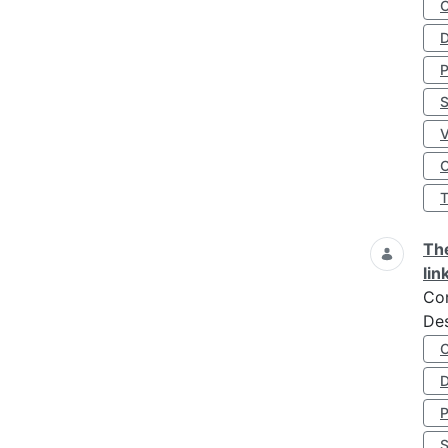
D
S
O
The
lin
Co
Des
D
S