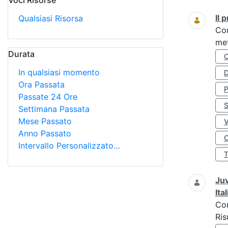
Voci Risorse
Ricerca
Il
Qualsiasi Risorsa
Co
met
Durata
In qualsiasi momento
D
Ora Passata
Passate 24 Ore
S
Settimana Passata
Mese Passato
Anno Passato
O
Intervallo Personalizzato…
Juv
Ita
Co
Ris