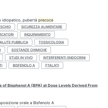
ro idiopatico, pubertà
precoce
ISCHIO
SICUREZZA ALIMENTARE
RCATORI
INQUINAMENTO
ALUTE PUBBLICA
TOSSICOLOGIA
O
SOSTANZE CHIMICHE
STUDI IN VIVO
INTERFERENTI ENDOCRINI
TI
BISFENOLO A
FTALATI
ts of Bisphenol A (BPA) at Dose Levels Derived From
esposizione orale a Bisfenolo A