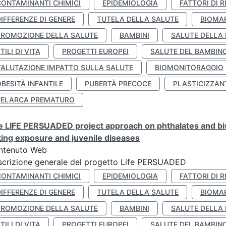
CONTAMINANTI CHIMICI
EPIDEMIOLOGIA
FATTORI DI R
IFFERENZE DI GENERE
TUTELA DELLA SALUTE
BIOMA
PROMOZIONE DELLA SALUTE
BAMBINI
SALUTE DELLA
TILI DI VITA
PROGETTI EUROPEI
SALUTE DEL BAMBIN
VALUTAZIONE IMPATTO SULLA SALUTE
BIOMONITORAGGIO
BESITÀ INFANTILE
PUBERTÀ PRECOCE
PLASTICIZZAN
TELARCA PREMATURO
 LIFE PERSUADED project approach on phthalates and bisp
king exposure and juvenile diseases
ntenuto Web
crizione generale del progetto Life PERSUADED
CONTAMINANTI CHIMICI
EPIDEMIOLOGIA
FATTORI DI R
IFFERENZE DI GENERE
TUTELA DELLA SALUTE
BIOMA
PROMOZIONE DELLA SALUTE
BAMBINI
SALUTE DELLA
TILI DI VITA
PROGETTI EUROPEI
SALUTE DEL BAMBIN