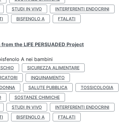
STUDI IN VIVO
INTERFERENTI ENDOCRINI
TI
BISFENOLO A
FTALATI
ta from the LIFE PERSUADED Project
bisfenolo A nei bambini
ISCHIO
SICUREZZA ALIMENTARE
RCATORI
INQUINAMENTO
 DONNA
SALUTE PUBBLICA
TOSSICOLOGIA
O
SOSTANZE CHIMICHE
STUDI IN VIVO
INTERFERENTI ENDOCRINI
TI
BISFENOLO A
FTALATI