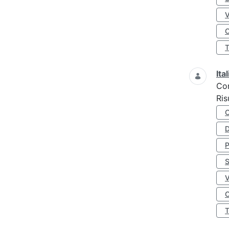
O
Ita
Co
Ris
D
S
O