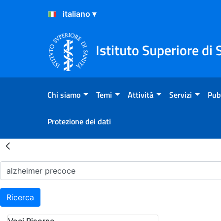
Salta al Contenuto
Salta al Footer
Istituto Superiore di 
Chi siamo
Temi
Attività
Servizi
Pub
Protezione dei dati
Risultati della Ricerca - H
Ricerca