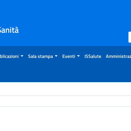
Sanità
blicazioni
Sala stampa
Eventi
ISSalute
Amministraz
ome