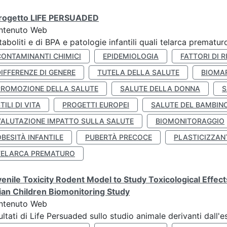
 progetto LIFE PERSUADED
ntenuto Web
aboliti e di BPA e patologie infantili quali telarca prematu
CONTAMINANTI CHIMICI
EPIDEMIOLOGIA
FATTORI DI R
IFFERENZE DI GENERE
TUTELA DELLA SALUTE
BIOMA
PROMOZIONE DELLA SALUTE
SALUTE DELLA DONNA
S
TILI DI VITA
PROGETTI EUROPEI
SALUTE DEL BAMBIN
VALUTAZIONE IMPATTO SULLA SALUTE
BIOMONITORAGGIO
BESITÀ INFANTILE
PUBERTÀ PRECOCE
PLASTICIZZAN
TELARCA PREMATURO
enile Toxicity Rodent Model to Study Toxicological Effec
lian Children Biomonitoring Study
ntenuto Web
ultati di Life Persuaded sullo studio animale derivanti dall'