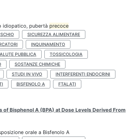
ro idiopatico, pubertà
precoce
ISCHIO
SICUREZZA ALIMENTARE
RCATORI
INQUINAMENTO
ALUTE PUBBLICA
TOSSICOLOGIA
O
SOSTANZE CHIMICHE
STUDI IN VIVO
INTERFERENTI ENDOCRINI
TI
BISFENOLO A
FTALATI
ts of Bisphenol A (BPA) at Dose Levels Derived From
esposizione orale a Bisfenolo A