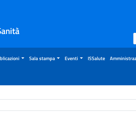
Sanità
blicazioni
Sala stampa
Eventi
ISSalute
Amministraz
ome