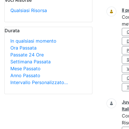
Voci Risorse
Ricerca
Il
Qualsiasi Risorsa
Co
met
Durata
In qualsiasi momento
D
Ora Passata
Passate 24 Ore
S
Settimana Passata
Mese Passato
Anno Passato
O
Intervallo Personalizzato…
Juv
Ita
Co
Ris