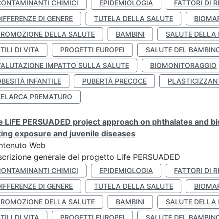
CONTAMINANTI CHIMICI
EPIDEMIOLOGIA
FATTORI DI R
IFFERENZE DI GENERE
TUTELA DELLA SALUTE
BIOMA
PROMOZIONE DELLA SALUTE
BAMBINI
SALUTE DELLA
TILI DI VITA
PROGETTI EUROPEI
SALUTE DEL BAMBIN
VALUTAZIONE IMPATTO SULLA SALUTE
BIOMONITORAGGIO
BESITÀ INFANTILE
PUBERTÀ PRECOCE
PLASTICIZZAN
TELARCA PREMATURO
 LIFE PERSUADED project approach on phthalates and bisp
king exposure and juvenile diseases
ntenuto Web
crizione generale del progetto Life PERSUADED
CONTAMINANTI CHIMICI
EPIDEMIOLOGIA
FATTORI DI R
IFFERENZE DI GENERE
TUTELA DELLA SALUTE
BIOMA
PROMOZIONE DELLA SALUTE
BAMBINI
SALUTE DELLA
TILI DI VITA
PROGETTI EUROPEI
SALUTE DEL BAMBIN