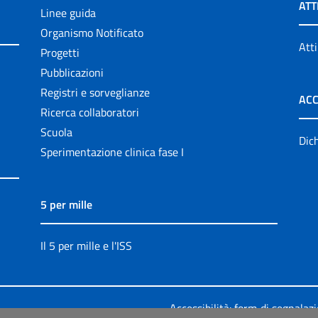
ATT
Linee guida
Organismo Notificato
Atti
Progetti
Pubblicazioni
Registri e sorveglianze
ACC
Ricerca collaboratori
Scuola
Dich
Sperimentazione clinica fase I
5 per mille
Il 5 per mille e l'ISS
Accessibilità: form di segnalaz