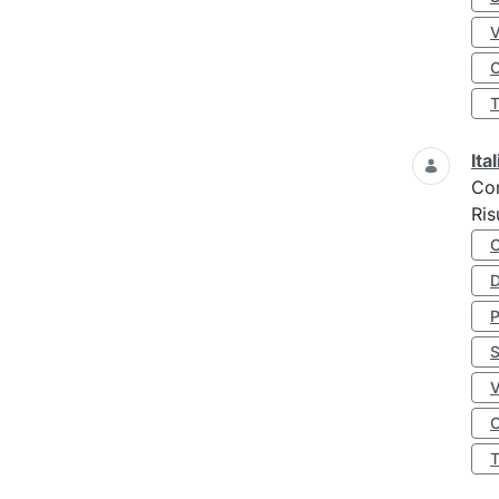
O
Ita
Co
Ris
D
S
O