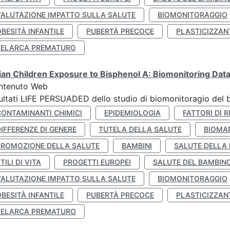
VALUTAZIONE IMPATTO SULLA SALUTE
BIOMONITORAGGIO
BESITÀ INFANTILE
PUBERTÀ PRECOCE
PLASTICIZZAN
TELARCA PREMATURO
lian Children Exposure to Bisphenol A: Biomonitoring Da
ntenuto Web
ultati LIFE PERSUADED dello studio di biomonitoragio del 
CONTAMINANTI CHIMICI
EPIDEMIOLOGIA
FATTORI DI R
IFFERENZE DI GENERE
TUTELA DELLA SALUTE
BIOMA
PROMOZIONE DELLA SALUTE
BAMBINI
SALUTE DELLA
TILI DI VITA
PROGETTI EUROPEI
SALUTE DEL BAMBIN
VALUTAZIONE IMPATTO SULLA SALUTE
BIOMONITORAGGIO
BESITÀ INFANTILE
PUBERTÀ PRECOCE
PLASTICIZZAN
TELARCA PREMATURO