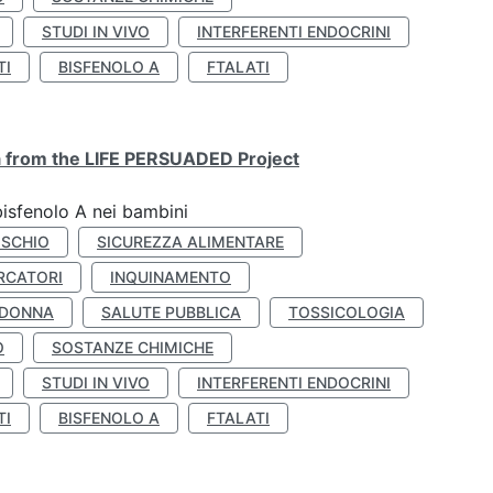
STUDI IN VIVO
INTERFERENTI ENDOCRINI
TI
BISFENOLO A
FTALATI
ta from the LIFE PERSUADED Project
bisfenolo A nei bambini
ISCHIO
SICUREZZA ALIMENTARE
RCATORI
INQUINAMENTO
 DONNA
SALUTE PUBBLICA
TOSSICOLOGIA
O
SOSTANZE CHIMICHE
STUDI IN VIVO
INTERFERENTI ENDOCRINI
TI
BISFENOLO A
FTALATI