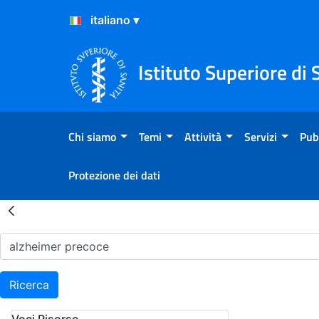
Salta al Contenuto
Salta al Footer
Istituto Superiore di 
Chi siamo
Temi
Attività
Servizi
Pub
Protezione dei dati
Risultati della Ricerca - H
Ricerca