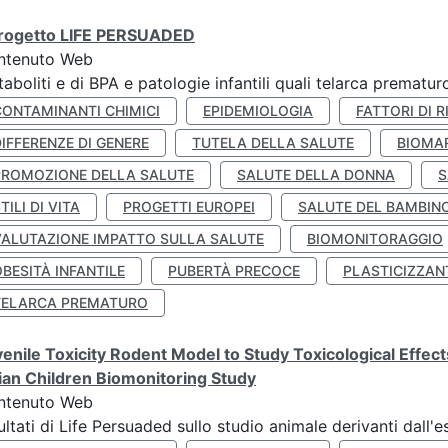
 progetto LIFE PERSUADED
ntenuto Web
aboliti e di BPA e patologie infantili quali telarca prematu
CONTAMINANTI CHIMICI
EPIDEMIOLOGIA
FATTORI DI R
IFFERENZE DI GENERE
TUTELA DELLA SALUTE
BIOMA
PROMOZIONE DELLA SALUTE
SALUTE DELLA DONNA
S
TILI DI VITA
PROGETTI EUROPEI
SALUTE DEL BAMBIN
VALUTAZIONE IMPATTO SULLA SALUTE
BIOMONITORAGGIO
BESITÀ INFANTILE
PUBERTÀ PRECOCE
PLASTICIZZAN
TELARCA PREMATURO
enile Toxicity Rodent Model to Study Toxicological Effec
lian Children Biomonitoring Study
ntenuto Web
ultati di Life Persuaded sullo studio animale derivanti dall'