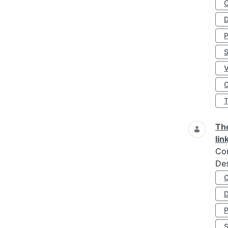
D
S
O
The
lin
Co
Des
D
S