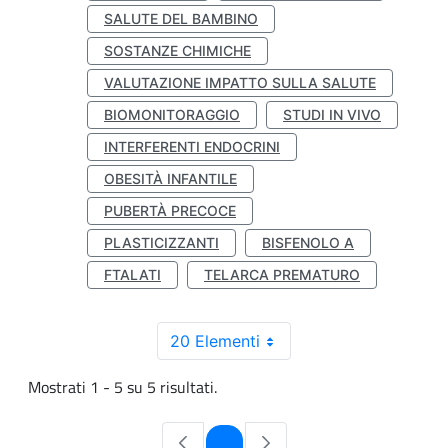
SALUTE DEL BAMBINO
SOSTANZE CHIMICHE
VALUTAZIONE IMPATTO SULLA SALUTE
BIOMONITORAGGIO
STUDI IN VIVO
INTERFERENTI ENDOCRINI
OBESITÀ INFANTILE
PUBERTÀ PRECOCE
PLASTICIZZANTI
BISFENOLO A
FTALATI
TELARCA PREMATURO
20 Elementi
Mostrati 1 - 5 su 5 risultati.
Pagina
1