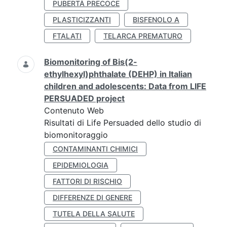
PUBERTÀ PRECOCE
PLASTICIZZANTI
BISFENOLO A
FTALATI
TELARCA PREMATURO
Biomonitoring of Bis(2-
ethylhexyl)phthalate (DEHP) in Italian
children and adolescents: Data from LIFE
PERSUADED project
Contenuto Web
Risultati di Life Persuaded dello studio di
biomonitoraggio
CONTAMINANTI CHIMICI
EPIDEMIOLOGIA
FATTORI DI RISCHIO
DIFFERENZE DI GENERE
TUTELA DELLA SALUTE