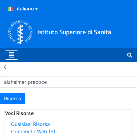
Istituto Superiore di Sanità
Risultati della Ricerca - H
Ricerca
Voci Risorse
Qualsiasi Risorsa
Contenuto Web
(5)