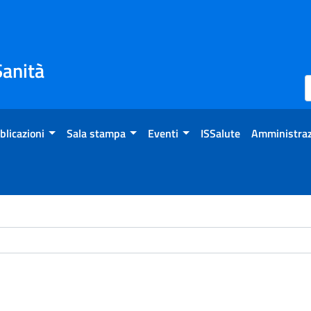
Sanità
blicazioni
Sala stampa
Eventi
ISSalute
Amministraz
ome