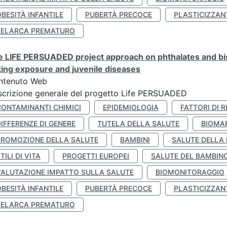
BESITÀ INFANTILE
PUBERTÀ PRECOCE
PLASTICIZZAN
TELARCA PREMATURO
 LIFE PERSUADED project approach on phthalates and bisp
king exposure and juvenile diseases
ntenuto Web
crizione generale del progetto Life PERSUADED
CONTAMINANTI CHIMICI
EPIDEMIOLOGIA
FATTORI DI R
IFFERENZE DI GENERE
TUTELA DELLA SALUTE
BIOMA
PROMOZIONE DELLA SALUTE
BAMBINI
SALUTE DELLA
TILI DI VITA
PROGETTI EUROPEI
SALUTE DEL BAMBIN
VALUTAZIONE IMPATTO SULLA SALUTE
BIOMONITORAGGIO
BESITÀ INFANTILE
PUBERTÀ PRECOCE
PLASTICIZZAN
TELARCA PREMATURO