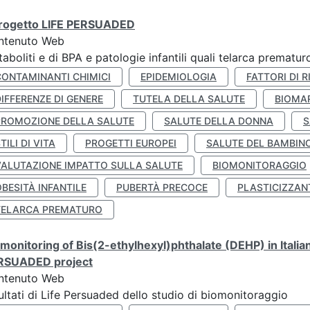
 progetto LIFE PERSUADED
ntenuto Web
aboliti e di BPA e patologie infantili quali telarca prematu
CONTAMINANTI CHIMICI
EPIDEMIOLOGIA
FATTORI DI R
IFFERENZE DI GENERE
TUTELA DELLA SALUTE
BIOMA
PROMOZIONE DELLA SALUTE
SALUTE DELLA DONNA
S
TILI DI VITA
PROGETTI EUROPEI
SALUTE DEL BAMBIN
VALUTAZIONE IMPATTO SULLA SALUTE
BIOMONITORAGGIO
BESITÀ INFANTILE
PUBERTÀ PRECOCE
PLASTICIZZAN
TELARCA PREMATURO
monitoring of Bis(2-ethylhexyl)phthalate (DEHP) in Italia
RSUADED project
ntenuto Web
ultati di Life Persuaded dello studio di biomonitoraggio