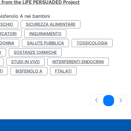
ta from the LIFE PERSUADED Project
bisfenolo A nei bambini
ISCHIO
SICUREZZA ALIMENTARE
RCATORI
INQUINAMENTO
 DONNA
SALUTE PUBBLICA
TOSSICOLOGIA
O
SOSTANZE CHIMICHE
STUDI IN VIVO
INTERFERENTI ENDOCRINI
TI
BISFENOLO A
FTALATI
Pagina
1