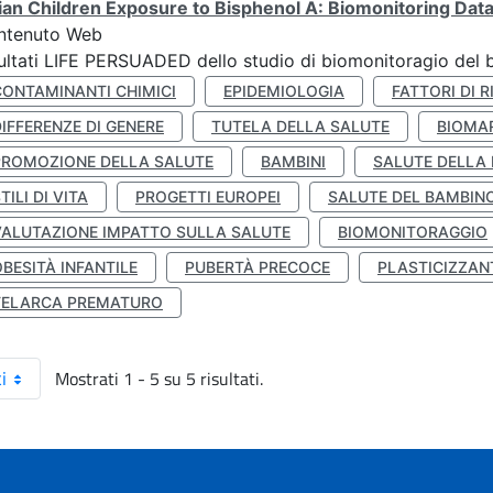
lian Children Exposure to Bisphenol A: Biomonitoring Da
ntenuto Web
ultati LIFE PERSUADED dello studio di biomonitoragio del 
CONTAMINANTI CHIMICI
EPIDEMIOLOGIA
FATTORI DI R
IFFERENZE DI GENERE
TUTELA DELLA SALUTE
BIOMA
PROMOZIONE DELLA SALUTE
BAMBINI
SALUTE DELLA
TILI DI VITA
PROGETTI EUROPEI
SALUTE DEL BAMBIN
VALUTAZIONE IMPATTO SULLA SALUTE
BIOMONITORAGGIO
BESITÀ INFANTILE
PUBERTÀ PRECOCE
PLASTICIZZAN
TELARCA PREMATURO
Mostrati 1 - 5 su 5 risultati.
i