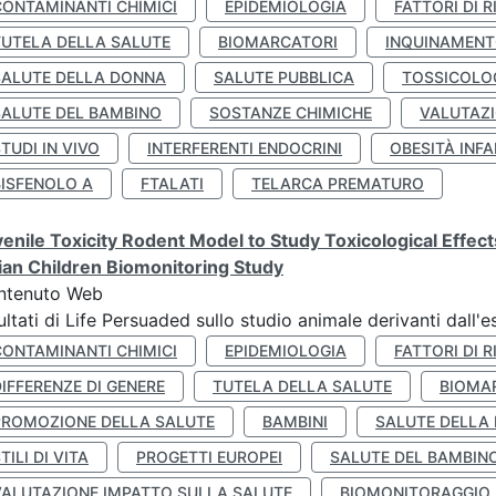
CONTAMINANTI CHIMICI
EPIDEMIOLOGIA
FATTORI DI R
TUTELA DELLA SALUTE
BIOMARCATORI
INQUINAMEN
SALUTE DELLA DONNA
SALUTE PUBBLICA
TOSSICOLO
SALUTE DEL BAMBINO
SOSTANZE CHIMICHE
VALUTAZI
TUDI IN VIVO
INTERFERENTI ENDOCRINI
OBESITÀ INFA
BISFENOLO A
FTALATI
TELARCA PREMATURO
enile Toxicity Rodent Model to Study Toxicological Effec
lian Children Biomonitoring Study
ntenuto Web
ultati di Life Persuaded sullo studio animale derivanti dall'
CONTAMINANTI CHIMICI
EPIDEMIOLOGIA
FATTORI DI R
IFFERENZE DI GENERE
TUTELA DELLA SALUTE
BIOMA
PROMOZIONE DELLA SALUTE
BAMBINI
SALUTE DELLA
TILI DI VITA
PROGETTI EUROPEI
SALUTE DEL BAMBIN
VALUTAZIONE IMPATTO SULLA SALUTE
BIOMONITORAGGIO