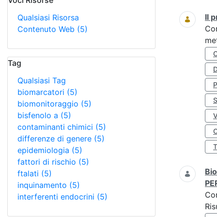
Voci Risorse
Ricerca
Il
Qualsiasi Risorsa
Co
Contenuto Web
(5)
met
Tag
D
Qualsiasi Tag
biomarcatori
(5)
S
biomonitoraggio
(5)
bisfenolo a
(5)
contaminanti chimici
(5)
O
differenze di genere
(5)
epidemiologia
(5)
fattori di rischio
(5)
Bio
ftalati
(5)
PE
inquinamento
(5)
Co
interferenti endocrini
(5)
Ris