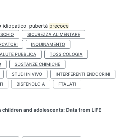
ro idiopatico, pubertà
precoce
ISCHIO
SICUREZZA ALIMENTARE
RCATORI
INQUINAMENTO
ALUTE PUBBLICA
TOSSICOLOGIA
O
SOSTANZE CHIMICHE
STUDI IN VIVO
INTERFERENTI ENDOCRINI
TI
BISFENOLO A
FTALATI
n children and adolescents: Data from LIFE