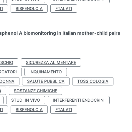
TI
BISFENOLO A
FTALATI
henol A biomonitoring in Italian mother-child pairs
ISCHIO
SICUREZZA ALIMENTARE
RCATORI
INQUINAMENTO
 DONNA
SALUTE PUBBLICA
TOSSICOLOGIA
O
SOSTANZE CHIMICHE
STUDI IN VIVO
INTERFERENTI ENDOCRINI
TI
BISFENOLO A
FTALATI