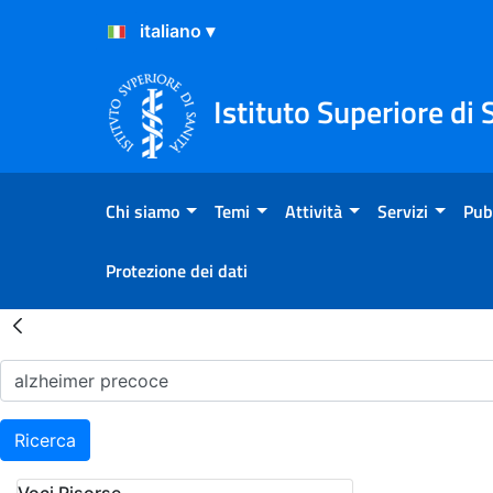
Salta al Contenuto
Salta al Footer
Istituto Superiore di 
Chi siamo
Temi
Attività
Servizi
Pub
Protezione dei dati
Risultati della Ricerca - H
Ricerca