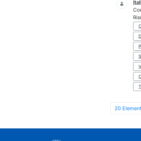
Ita
Co
Ris
D
S
O
20 Element