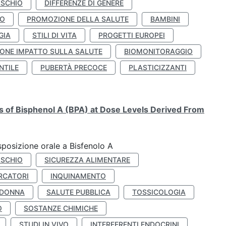
ISCHIO
DIFFERENZE DI GENERE
TO
PROMOZIONE DELLA SALUTE
BAMBINI
GIA
STILI DI VITA
PROGETTI EUROPEI
ONE IMPATTO SULLA SALUTE
BIOMONITORAGGIO
NTILE
PUBERTÀ PRECOCE
PLASTICIZZANTI
ts of Bisphenol A (BPA) at Dose Levels Derived From
esposizione orale a Bisfenolo A
ISCHIO
SICUREZZA ALIMENTARE
RCATORI
INQUINAMENTO
 DONNA
SALUTE PUBBLICA
TOSSICOLOGIA
O
SOSTANZE CHIMICHE
STUDI IN VIVO
INTERFERENTI ENDOCRINI