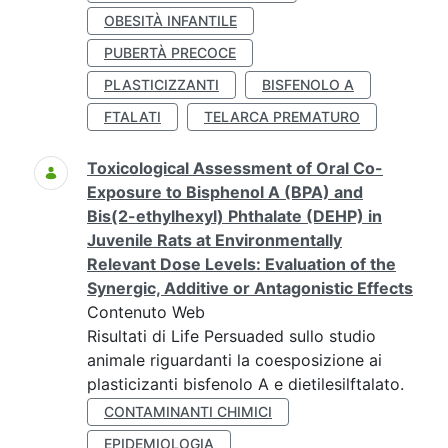
OBESITÀ INFANTILE
PUBERTÀ PRECOCE
PLASTICIZZANTI
BISFENOLO A
FTALATI
TELARCA PREMATURO
Toxicological Assessment of Oral Co-
Exposure to Bisphenol A (BPA) and
Bis(2-ethylhexyl) Phthalate (DEHP) in
Juvenile Rats at Environmentally
Relevant Dose Levels: Evaluation of the
Synergic, Additive or Antagonistic Effects
Contenuto Web
Risultati di Life Persuaded sullo studio
animale riguardanti la coesposizione ai
plasticizanti bisfenolo A e dietilesilftalato.
CONTAMINANTI CHIMICI
EPIDEMIOLOGIA