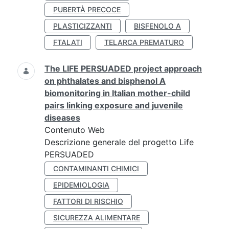
PUBERTÀ PRECOCE
PLASTICIZZANTI
BISFENOLO A
FTALATI
TELARCA PREMATURO
The LIFE PERSUADED project approach
on phthalates and bisphenol A
biomonitoring in Italian mother-child
pairs linking exposure and juvenile
diseases
Contenuto Web
Descrizione generale del progetto Life
PERSUADED
CONTAMINANTI CHIMICI
EPIDEMIOLOGIA
FATTORI DI RISCHIO
SICUREZZA ALIMENTARE