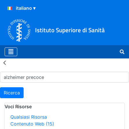
Istituto Superiore di Sanità
Risultati della Ricerca - H
Ricerca
Voci Risorse
Qualsiasi Risorsa
Contenuto Web
(15)