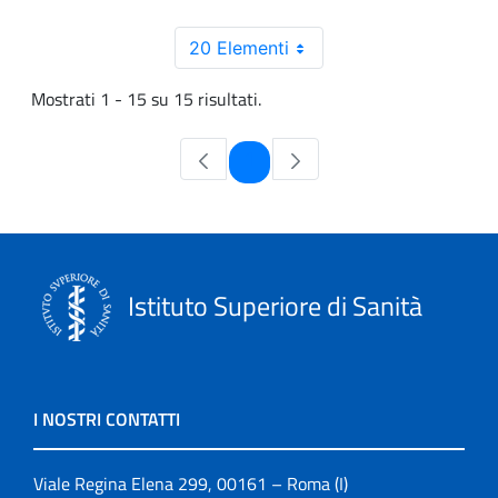
20 Elementi
Mostrati 1 - 15 su 15 risultati.
Pagina
1
Istituto Superiore di Sanità
I NOSTRI CONTATTI
Viale Regina Elena 299, 00161 – Roma (I)