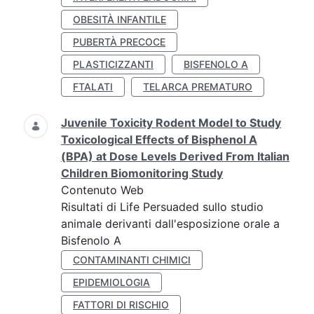
OBESITÀ INFANTILE
PUBERTÀ PRECOCE
PLASTICIZZANTI
BISFENOLO A
FTALATI
TELARCA PREMATURO
Juvenile Toxicity Rodent Model to Study
Toxicological Effects of Bisphenol A
(BPA) at Dose Levels Derived From Italian
Children Biomonitoring Study
Contenuto Web
Risultati di Life Persuaded sullo studio
animale derivanti dall'esposizione orale a
Bisfenolo A
CONTAMINANTI CHIMICI
EPIDEMIOLOGIA
FATTORI DI RISCHIO