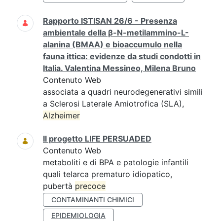
Rapporto ISTISAN 26/6 - Presenza
ambientale della β-N-metilammino-L-
alanina (BMAA) e bioaccumulo nella
fauna ittica: evidenze da studi condotti in
Italia. Valentina Messineo, Milena Bruno
Contenuto Web
associata a quadri neurodegenerativi simili
a Sclerosi Laterale Amiotrofica (SLA),
Alzheimer
Il progetto LIFE PERSUADED
Contenuto Web
metaboliti e di BPA e patologie infantili
quali telarca prematuro idiopatico,
pubertà
precoce
CONTAMINANTI CHIMICI
EPIDEMIOLOGIA