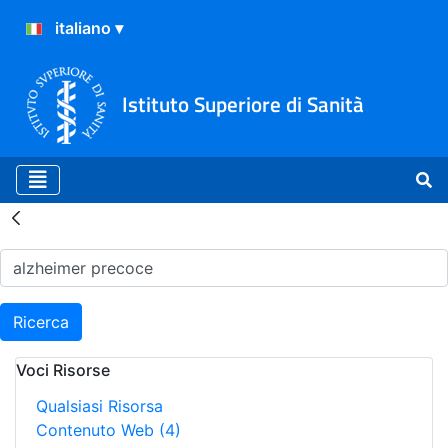
Istituto Superiore di Sanità
Risultati della Ricerca - H
Ricerca
Voci Risorse
Qualsiasi Risorsa
Contenuto Web
(4)