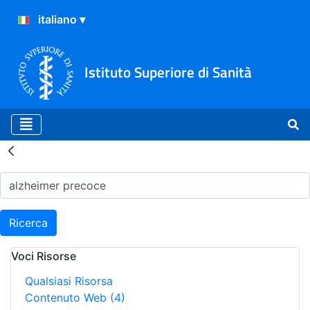
Istituto Superiore di Sanità
Risultati della Ricerca - H
Ricerca
Voci Risorse
Qualsiasi Risorsa
Contenuto Web
(4)