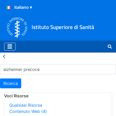
Istituto Superiore di Sanità
Risultati della Ricerca - H
Ricerca
Voci Risorse
Qualsiasi Risorsa
Contenuto Web
(4)