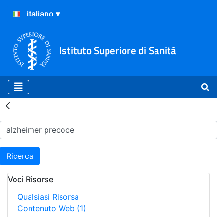
Istituto Superiore di Sanità
Risultati della Ricerca - H
Ricerca
Voci Risorse
Qualsiasi Risorsa
Contenuto Web
(1)