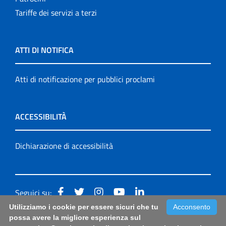
Tariffe dei servizi a terzi
ATTI DI NOTIFICA
Atti di notificazione per pubblici proclami
ACCESSIBILITÀ
Dichiarazione di accessibilità
Seguici su:
Utilizziamo i cookie per essere sicuri che tu
Acconsento
Accessibilità: form di segnalazione di prima istanza per
possa avere la migliore esperienza sul