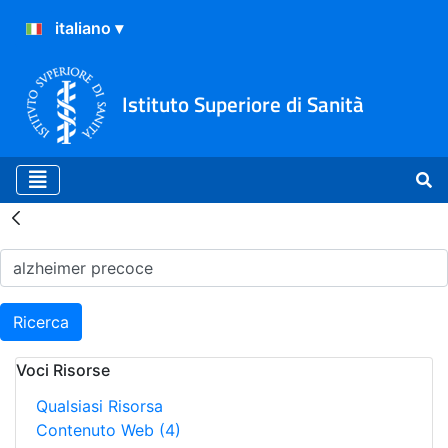
Istituto Superiore di Sanità
Risultati della Ricerca - H
Ricerca
Voci Risorse
Qualsiasi Risorsa
Contenuto Web
(4)