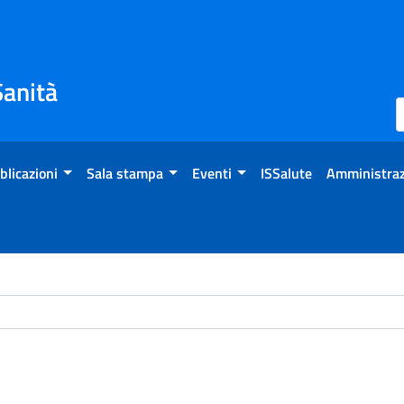
Sanità
blicazioni
Sala stampa
Eventi
ISSalute
Amministraz
ome