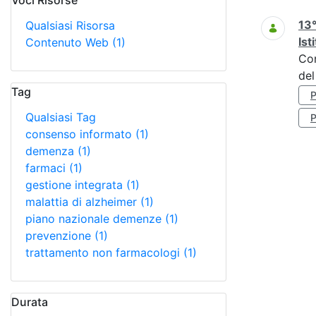
Voci Risorse
Ricerca
13°
Qualsiasi Risorsa
Ist
Contenuto Web
(1)
Co
del
Tag
Qualsiasi Tag
consenso informato
(1)
demenza
(1)
farmaci
(1)
gestione integrata
(1)
malattia di alzheimer
(1)
piano nazionale demenze
(1)
prevenzione
(1)
trattamento non farmacologi
(1)
Durata