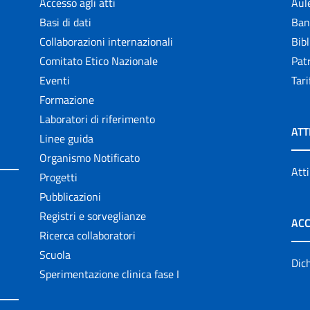
Accesso agli atti
Aul
Basi di dati
Ban
Collaborazioni internazionali
Bibl
Comitato Etico Nazionale
Patr
Eventi
Tari
Formazione
Laboratori di riferimento
ATT
Linee guida
Organismo Notificato
Atti
Progetti
Pubblicazioni
Registri e sorveglianze
ACC
Ricerca collaboratori
Scuola
Dich
Sperimentazione clinica fase I