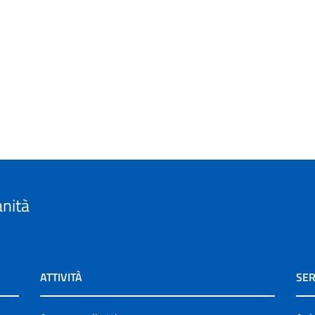
anità
ATTIVITÀ
SER