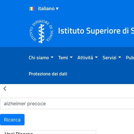
Salta al Contenuto
Salta al Footer
Istituto Superiore di 
Chi siamo
Temi
Attività
Servizi
Pub
Protezione dei dati
Risultati della Ricerca - H
Ricerca