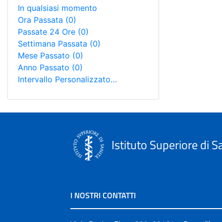
In qualsiasi momento
Ora Passata
(0)
Passate 24 Ore
(0)
Settimana Passata
(0)
Mese Passato
(0)
Anno Passato
(0)
Intervallo Personalizzato…
Istituto Superiore di S
I NOSTRI CONTATTI