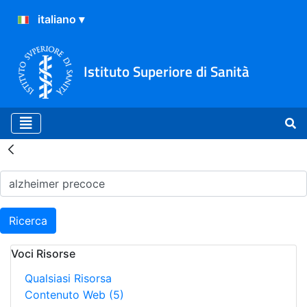
Istituto Superiore di Sanità
Risultati della Ricerca - H
Ricerca
Voci Risorse
Qualsiasi Risorsa
Contenuto Web
(5)