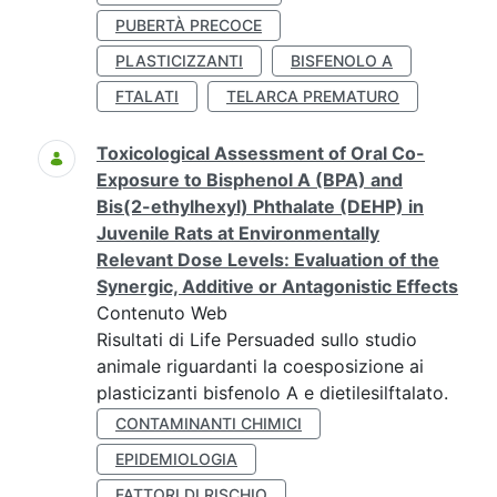
PUBERTÀ PRECOCE
PLASTICIZZANTI
BISFENOLO A
FTALATI
TELARCA PREMATURO
Toxicological Assessment of Oral Co-
Exposure to Bisphenol A (BPA) and
Bis(2-ethylhexyl) Phthalate (DEHP) in
Juvenile Rats at Environmentally
Relevant Dose Levels: Evaluation of the
Synergic, Additive or Antagonistic Effects
Contenuto Web
Risultati di Life Persuaded sullo studio
animale riguardanti la coesposizione ai
plasticizanti bisfenolo A e dietilesilftalato.
CONTAMINANTI CHIMICI
EPIDEMIOLOGIA
FATTORI DI RISCHIO