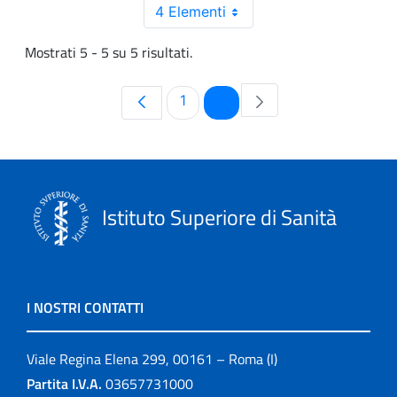
4 Elementi
Mostrati 5 - 5 su 5 risultati.
Pagina
Pagina
1
2
Istituto Superiore di Sanità
I NOSTRI CONTATTI
Viale Regina Elena 299, 00161 – Roma (I)
Partita I.V.A.
03657731000