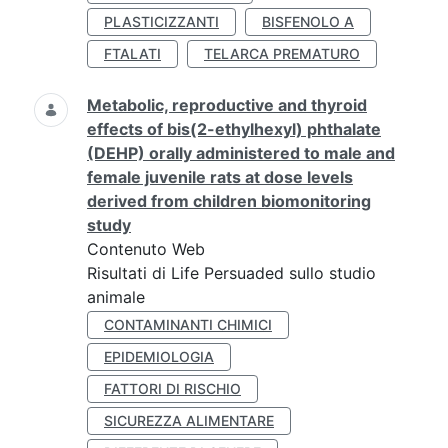
PLASTICIZZANTI
BISFENOLO A
FTALATI
TELARCA PREMATURO
Metabolic, reproductive and thyroid
effects of bis(2-ethylhexyl) phthalate
(DEHP) orally administered to male and
female juvenile rats at dose levels
derived from children biomonitoring
study
Contenuto Web
Risultati di Life Persuaded sullo studio
animale
CONTAMINANTI CHIMICI
EPIDEMIOLOGIA
FATTORI DI RISCHIO
SICUREZZA ALIMENTARE