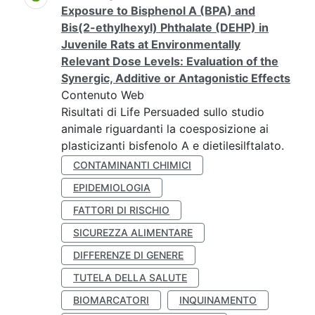
Exposure to Bisphenol A (BPA) and
Bis(2-ethylhexyl) Phthalate (DEHP) in
Juvenile Rats at Environmentally
Relevant Dose Levels: Evaluation of the
Synergic, Additive or Antagonistic Effects
Contenuto Web
Risultati di Life Persuaded sullo studio
animale riguardanti la coesposizione ai
plasticizanti bisfenolo A e dietilesilftalato.
CONTAMINANTI CHIMICI
EPIDEMIOLOGIA
FATTORI DI RISCHIO
SICUREZZA ALIMENTARE
DIFFERENZE DI GENERE
TUTELA DELLA SALUTE
BIOMARCATORI
INQUINAMENTO