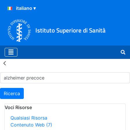
Istituto Superiore di Sanità
Risultati della Ricerca - H
Ricerca
Voci Risorse
Qualsiasi Risorsa
Contenuto Web
(7)