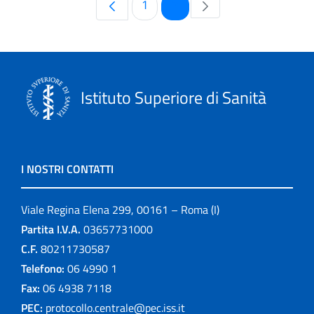
Pagina
Pagina
1
2
Istituto Superiore di Sanità
I NOSTRI CONTATTI
Viale Regina Elena 299, 00161 – Roma (I)
Partita I.V.A.
03657731000
C.F.
80211730587
Telefono:
06 4990 1
Fax:
06 4938 7118
PEC:
protocollo.centrale@pec.iss.it