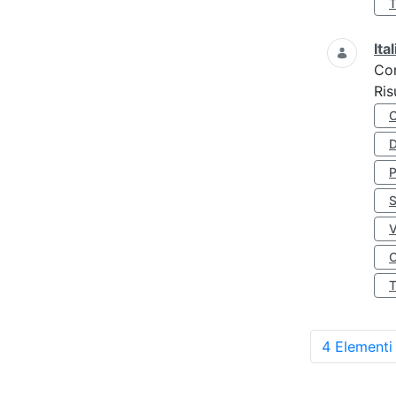
Ita
Co
Ris
D
S
O
4 Elementi