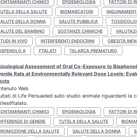
CONTAMINANTI CHIMICI
EPIDEMIOLOGIA
FATTORI DI R
TUTELA DELLA SALUTE
BIOMARCATORI
INQUINAMEN
SALUTE DELLA DONNA
SALUTE PUBBLICA
TOSSICOLO
SALUTE DEL BAMBINO
SOSTANZE CHIMICHE
VALUTAZI
TUDI IN VIVO
INTERFERENTI ENDOCRINI
OBESITÀ INFA
BISFENOLO A
FTALATI
TELARCA PREMATURO
icological Assessment of Oral Co-Exposure to Bisphenol 
enile Rats at Environmentally Relevant Dose Levels: Evalu
ects
ntenuto Web
ultati di Life Persuaded sullo studio animale riguardanti la 
tilesilftalato.
CONTAMINANTI CHIMICI
EPIDEMIOLOGIA
FATTORI DI R
IFFERENZE DI GENERE
TUTELA DELLA SALUTE
BIOMA
PROMOZIONE DELLA SALUTE
SALUTE DELLA DONNA
S