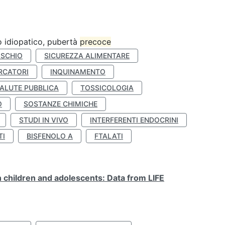
ro idiopatico, pubertà
precoce
ISCHIO
SICUREZZA ALIMENTARE
RCATORI
INQUINAMENTO
ALUTE PUBBLICA
TOSSICOLOGIA
O
SOSTANZE CHIMICHE
STUDI IN VIVO
INTERFERENTI ENDOCRINI
TI
BISFENOLO A
FTALATI
n children and adolescents: Data from LIFE