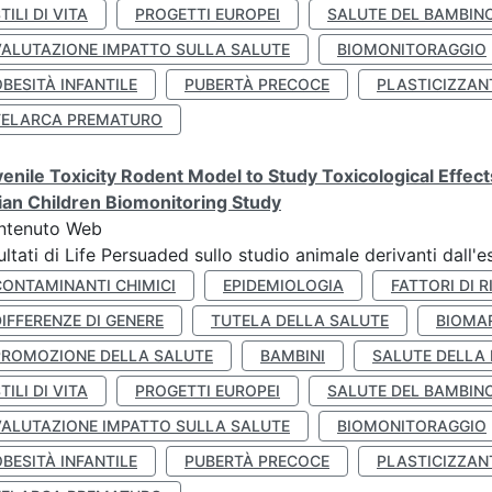
TILI DI VITA
PROGETTI EUROPEI
SALUTE DEL BAMBIN
VALUTAZIONE IMPATTO SULLA SALUTE
BIOMONITORAGGIO
BESITÀ INFANTILE
PUBERTÀ PRECOCE
PLASTICIZZAN
TELARCA PREMATURO
enile Toxicity Rodent Model to Study Toxicological Effec
lian Children Biomonitoring Study
ntenuto Web
ultati di Life Persuaded sullo studio animale derivanti dall'
CONTAMINANTI CHIMICI
EPIDEMIOLOGIA
FATTORI DI R
IFFERENZE DI GENERE
TUTELA DELLA SALUTE
BIOMA
PROMOZIONE DELLA SALUTE
BAMBINI
SALUTE DELLA
TILI DI VITA
PROGETTI EUROPEI
SALUTE DEL BAMBIN
VALUTAZIONE IMPATTO SULLA SALUTE
BIOMONITORAGGIO
BESITÀ INFANTILE
PUBERTÀ PRECOCE
PLASTICIZZAN