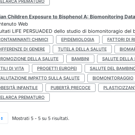
TELARCA PREMATURO
lian Children Exposure to Bisphenol A: Biomonitoring Da
ntenuto Web
ultati LIFE PERSUADED dello studio di biomonitoragio del 
CONTAMINANTI CHIMICI
EPIDEMIOLOGIA
FATTORI DI R
IFFERENZE DI GENERE
TUTELA DELLA SALUTE
BIOMA
PROMOZIONE DELLA SALUTE
BAMBINI
SALUTE DELLA
TILI DI VITA
PROGETTI EUROPEI
SALUTE DEL BAMBIN
VALUTAZIONE IMPATTO SULLA SALUTE
BIOMONITORAGGIO
BESITÀ INFANTILE
PUBERTÀ PRECOCE
PLASTICIZZAN
TELARCA PREMATURO
Mostrati 5 - 5 su 5 risultati.