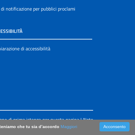
 di notificazione per pubblici proclami
ESSIBILITÀ
iarazione di accessibilità
ione di prima istanza per questa pagina
|
Note
riteniamo che tu sia d’accordo
Maggiori
Acconsento