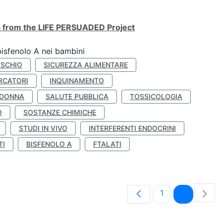
ta from the LIFE PERSUADED Project
bisfenolo A nei bambini
ISCHIO
SICUREZZA ALIMENTARE
RCATORI
INQUINAMENTO
 DONNA
SALUTE PUBBLICA
TOSSICOLOGIA
O
SOSTANZE CHIMICHE
STUDI IN VIVO
INTERFERENTI ENDOCRINI
TI
BISFENOLO A
FTALATI
Pagina
Pagina
1
2