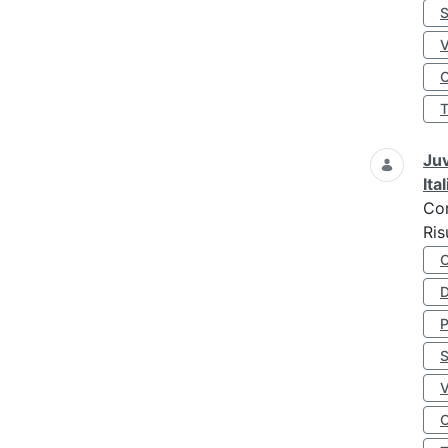
S
O
Juv
Ita
Co
Ris
D
S
O