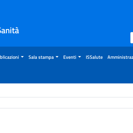
Sanità
blicazioni
Sala stampa
Eventi
ISSalute
Amministraz
ome