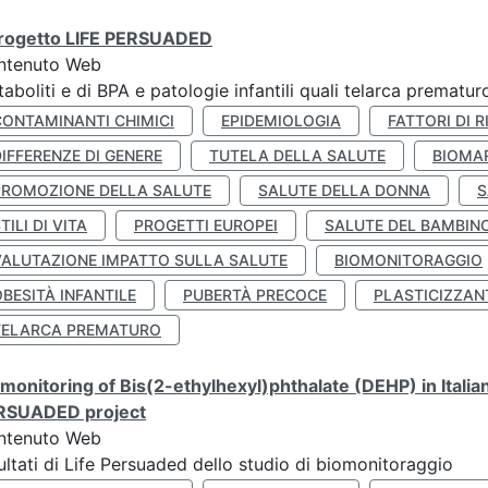
 progetto LIFE PERSUADED
ntenuto Web
aboliti e di BPA e patologie infantili quali telarca prematu
CONTAMINANTI CHIMICI
EPIDEMIOLOGIA
FATTORI DI R
IFFERENZE DI GENERE
TUTELA DELLA SALUTE
BIOMA
PROMOZIONE DELLA SALUTE
SALUTE DELLA DONNA
S
TILI DI VITA
PROGETTI EUROPEI
SALUTE DEL BAMBIN
VALUTAZIONE IMPATTO SULLA SALUTE
BIOMONITORAGGIO
BESITÀ INFANTILE
PUBERTÀ PRECOCE
PLASTICIZZAN
TELARCA PREMATURO
monitoring of Bis(2-ethylhexyl)phthalate (DEHP) in Italia
RSUADED project
ntenuto Web
ultati di Life Persuaded dello studio di biomonitoraggio