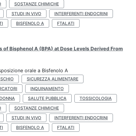
O
SOSTANZE CHIMICHE
STUDI IN VIVO
INTERFERENTI ENDOCRINI
TI
BISFENOLO A
FTALATI
ts of Bisphenol A (BPA) at Dose Levels Derived From
esposizione orale a Bisfenolo A
ISCHIO
SICUREZZA ALIMENTARE
RCATORI
INQUINAMENTO
 DONNA
SALUTE PUBBLICA
TOSSICOLOGIA
O
SOSTANZE CHIMICHE
STUDI IN VIVO
INTERFERENTI ENDOCRINI
TI
BISFENOLO A
FTALATI