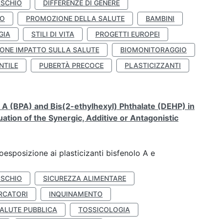
ISCHIO
DIFFERENZE DI GENERE
TO
PROMOZIONE DELLA SALUTE
BAMBINI
GIA
STILI DI VITA
PROGETTI EUROPEI
ONE IMPATTO SULLA SALUTE
BIOMONITORAGGIO
NTILE
PUBERTÀ PRECOCE
PLASTICIZZANTI
A (BPA) and Bis(2-ethylhexyl) Phthalate (DEHP) in
ation of the Synergic, Additive or Antagonistic
coesposizione ai plasticizanti bisfenolo A e
ISCHIO
SICUREZZA ALIMENTARE
RCATORI
INQUINAMENTO
ALUTE PUBBLICA
TOSSICOLOGIA