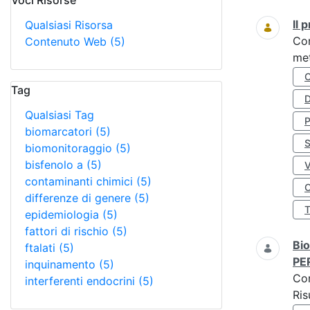
Voci Risorse
Ricerca
Il
Qualsiasi Risorsa
Co
Contenuto Web
(5)
met
Tag
D
Qualsiasi Tag
biomarcatori
(5)
S
biomonitoraggio
(5)
bisfenolo a
(5)
contaminanti chimici
(5)
O
differenze di genere
(5)
epidemiologia
(5)
fattori di rischio
(5)
Bio
ftalati
(5)
PE
inquinamento
(5)
Co
interferenti endocrini
(5)
Ris