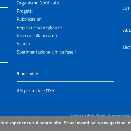
Organismo Notificato
Atti
Progetti
Pubblicazioni
Registri e sorveglianze
ACC
Ricerca collaboratori
Scuola
Dich
Sperimentazione clinica fase I
5 per mille
Il 5 per mille e l'ISS
Accessibilità: form di segnalaz
liore esperienza sul nostro sito. Se vai avanti nella navigazione, 
Legali
|
Sitemap