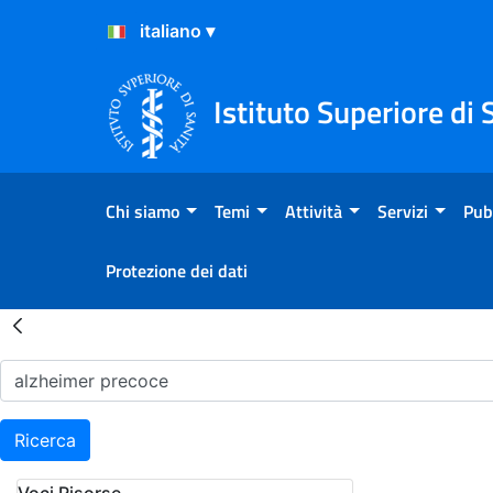
Salta al Contenuto
Salta al Footer
Istituto Superiore di 
Chi siamo
Temi
Attività
Servizi
Pub
Protezione dei dati
Risultati della Ricerca - H
Ricerca