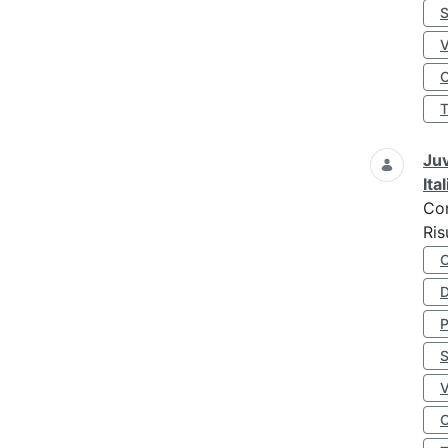
S
O
Juv
Ita
Co
Ris
D
S
O