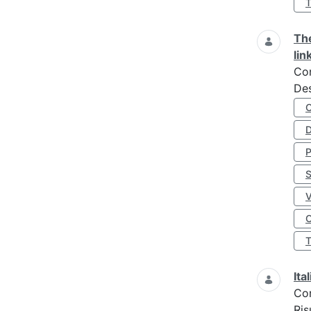
The
lin
Co
Des
D
S
O
Ita
Co
Ris