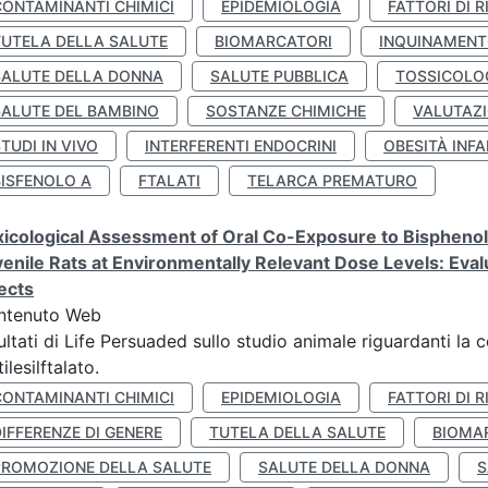
CONTAMINANTI CHIMICI
EPIDEMIOLOGIA
FATTORI DI R
TUTELA DELLA SALUTE
BIOMARCATORI
INQUINAMEN
SALUTE DELLA DONNA
SALUTE PUBBLICA
TOSSICOLO
SALUTE DEL BAMBINO
SOSTANZE CHIMICHE
VALUTAZI
TUDI IN VIVO
INTERFERENTI ENDOCRINI
OBESITÀ INFA
BISFENOLO A
FTALATI
TELARCA PREMATURO
icological Assessment of Oral Co-Exposure to Bisphenol 
enile Rats at Environmentally Relevant Dose Levels: Evalu
ects
ntenuto Web
ultati di Life Persuaded sullo studio animale riguardanti la 
tilesilftalato.
CONTAMINANTI CHIMICI
EPIDEMIOLOGIA
FATTORI DI R
IFFERENZE DI GENERE
TUTELA DELLA SALUTE
BIOMA
PROMOZIONE DELLA SALUTE
SALUTE DELLA DONNA
S