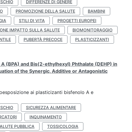
ISCHIO
DIFFERENZE DI GENERE
TO
PROMOZIONE DELLA SALUTE
BAMBINI
GIA
STILI DI VITA
PROGETTI EUROPEI
ONE IMPATTO SULLA SALUTE
BIOMONITORAGGIO
NTILE
PUBERTÀ PRECOCE
PLASTICIZZANTI
A (BPA) and Bis(2-ethylhexyl) Phthalate (DEHP) in
ation of the Synergic, Additive or Antagonistic
coesposizione ai plasticizanti bisfenolo A e
ISCHIO
SICUREZZA ALIMENTARE
RCATORI
INQUINAMENTO
ALUTE PUBBLICA
TOSSICOLOGIA