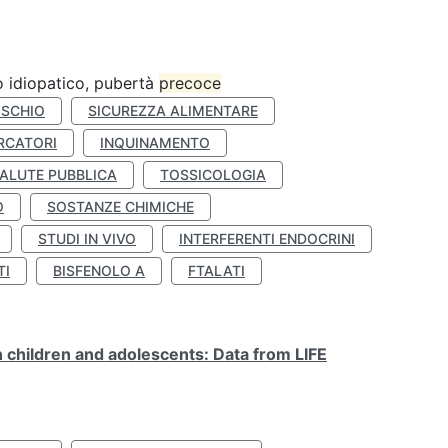
ro idiopatico, pubertà
precoce
ISCHIO
SICUREZZA ALIMENTARE
RCATORI
INQUINAMENTO
ALUTE PUBBLICA
TOSSICOLOGIA
O
SOSTANZE CHIMICHE
STUDI IN VIVO
INTERFERENTI ENDOCRINI
TI
BISFENOLO A
FTALATI
n children and adolescents: Data from LIFE