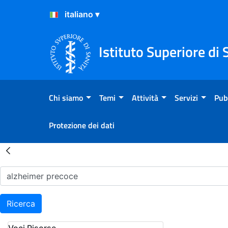
Salta al Contenuto
Salta al Footer
Istituto Superiore di 
Chi siamo
Temi
Attività
Servizi
Pub
Protezione dei dati
Risultati della Ricerca - H
Ricerca