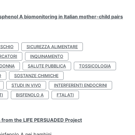
henol A biomonitoring in Italian mother-child pairs
ISCHIO
SICUREZZA ALIMENTARE
RCATORI
INQUINAMENTO
 DONNA
SALUTE PUBBLICA
TOSSICOLOGIA
O
SOSTANZE CHIMICHE
STUDI IN VIVO
INTERFERENTI ENDOCRINI
TI
BISFENOLO A
FTALATI
ta from the LIFE PERSUADED Project
bisfenolo A nei bambini