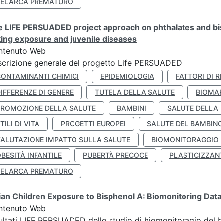
TELARCA PREMATURO
 LIFE PERSUADED project approach on phthalates and bisp
king exposure and juvenile diseases
ntenuto Web
crizione generale del progetto Life PERSUADED
CONTAMINANTI CHIMICI
EPIDEMIOLOGIA
FATTORI DI R
IFFERENZE DI GENERE
TUTELA DELLA SALUTE
BIOMA
PROMOZIONE DELLA SALUTE
BAMBINI
SALUTE DELLA
TILI DI VITA
PROGETTI EUROPEI
SALUTE DEL BAMBIN
VALUTAZIONE IMPATTO SULLA SALUTE
BIOMONITORAGGIO
BESITÀ INFANTILE
PUBERTÀ PRECOCE
PLASTICIZZAN
TELARCA PREMATURO
lian Children Exposure to Bisphenol A: Biomonitoring Da
ntenuto Web
ultati LIFE PERSUADED dello studio di biomonitoragio del 