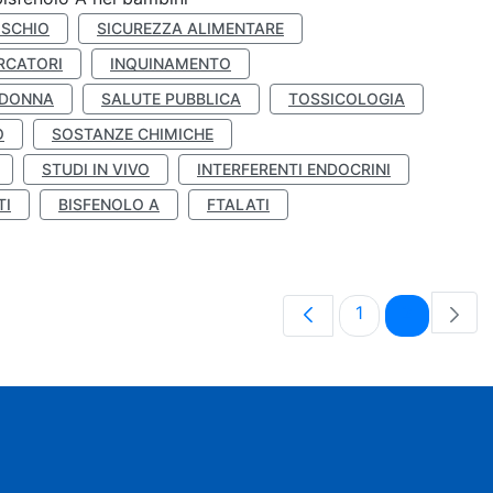
ISCHIO
SICUREZZA ALIMENTARE
RCATORI
INQUINAMENTO
 DONNA
SALUTE PUBBLICA
TOSSICOLOGIA
O
SOSTANZE CHIMICHE
STUDI IN VIVO
INTERFERENTI ENDOCRINI
TI
BISFENOLO A
FTALATI
Pagina
Pagina
1
2