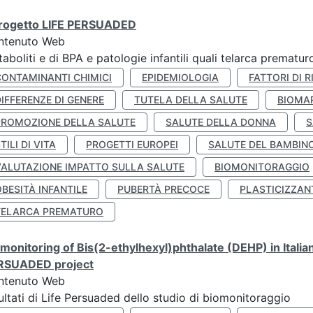
 progetto LIFE PERSUADED
ntenuto Web
aboliti e di BPA e patologie infantili quali telarca prematu
CONTAMINANTI CHIMICI
EPIDEMIOLOGIA
FATTORI DI R
IFFERENZE DI GENERE
TUTELA DELLA SALUTE
BIOMA
PROMOZIONE DELLA SALUTE
SALUTE DELLA DONNA
S
TILI DI VITA
PROGETTI EUROPEI
SALUTE DEL BAMBIN
VALUTAZIONE IMPATTO SULLA SALUTE
BIOMONITORAGGIO
BESITÀ INFANTILE
PUBERTÀ PRECOCE
PLASTICIZZAN
TELARCA PREMATURO
monitoring of Bis(2-ethylhexyl)phthalate (DEHP) in Italia
RSUADED project
ntenuto Web
ultati di Life Persuaded dello studio di biomonitoraggio