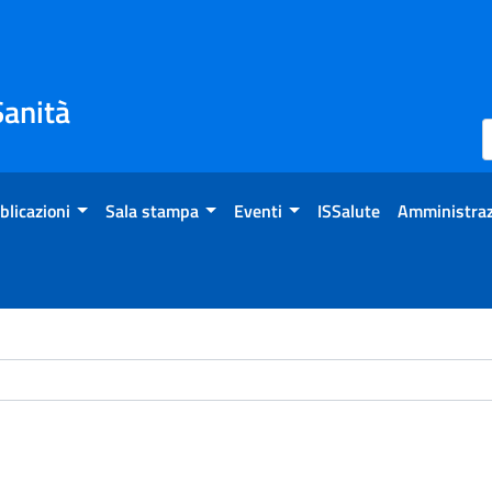
Sanità
blicazioni
Sala stampa
Eventi
ISSalute
Amministraz
ome