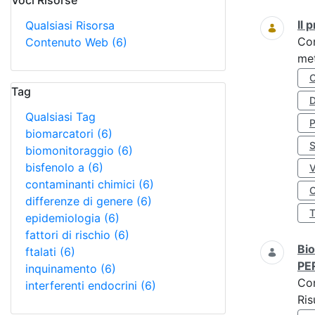
Voci Risorse
Ricerca
Il
Qualsiasi Risorsa
Co
Contenuto Web
(6)
met
Tag
D
Qualsiasi Tag
biomarcatori
(6)
S
biomonitoraggio
(6)
bisfenolo a
(6)
contaminanti chimici
(6)
O
differenze di genere
(6)
epidemiologia
(6)
fattori di rischio
(6)
Bio
ftalati
(6)
PE
inquinamento
(6)
Co
interferenti endocrini
(6)
Ris