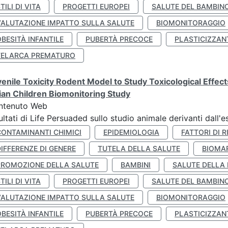
TILI DI VITA
PROGETTI EUROPEI
SALUTE DEL BAMBIN
VALUTAZIONE IMPATTO SULLA SALUTE
BIOMONITORAGGIO
BESITÀ INFANTILE
PUBERTÀ PRECOCE
PLASTICIZZAN
TELARCA PREMATURO
enile Toxicity Rodent Model to Study Toxicological Effec
lian Children Biomonitoring Study
ntenuto Web
ultati di Life Persuaded sullo studio animale derivanti dall'
CONTAMINANTI CHIMICI
EPIDEMIOLOGIA
FATTORI DI R
IFFERENZE DI GENERE
TUTELA DELLA SALUTE
BIOMA
PROMOZIONE DELLA SALUTE
BAMBINI
SALUTE DELLA
TILI DI VITA
PROGETTI EUROPEI
SALUTE DEL BAMBIN
VALUTAZIONE IMPATTO SULLA SALUTE
BIOMONITORAGGIO
BESITÀ INFANTILE
PUBERTÀ PRECOCE
PLASTICIZZAN