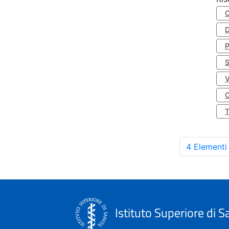
D
S
O
4 Elementi
Istituto Superiore di S