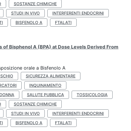
O
SOSTANZE CHIMICHE
STUDI IN VIVO
INTERFERENTI ENDOCRINI
TI
BISFENOLO A
FTALATI
ts of Bisphenol A (BPA) at Dose Levels Derived From
esposizione orale a Bisfenolo A
ISCHIO
SICUREZZA ALIMENTARE
RCATORI
INQUINAMENTO
 DONNA
SALUTE PUBBLICA
TOSSICOLOGIA
O
SOSTANZE CHIMICHE
STUDI IN VIVO
INTERFERENTI ENDOCRINI
TI
BISFENOLO A
FTALATI