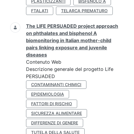
PLASTICIZZANTI
BISFENOLO A
FTALATI
TELARCA PREMATURO
The LIFE PERSUADED project approach
on phthalates and bisphenol A
biomonitoring in Italian mother-child
pairs linking exposure and juvenile
diseases
Contenuto Web
Descrizione generale del progetto Life
PERSUADED
CONTAMINANTI CHIMICI
EPIDEMIOLOGIA
FATTORI DI RISCHIO
SICUREZZA ALIMENTARE
DIFFERENZE DI GENERE
TUTELA DELLA SALUTE