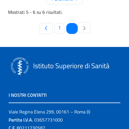
Mostrati 5 - 6 su 6 risultati.
Pagina
Pagina
1
2
Istituto Superiore di Sanità
I NOSTRI CONTATTI
Viale Regina Elena 299, 00161 – Roma (I)
Partita I.V.A.
03657731000
C.F.
80211730587