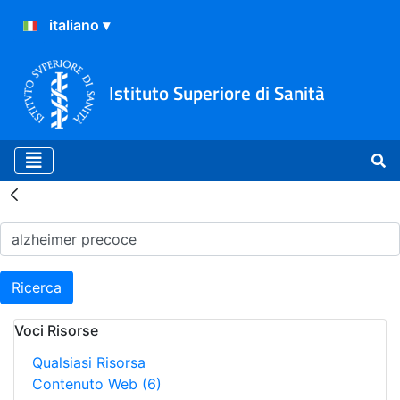
Istituto Superiore di Sanità
Risultati della Ricerca - H
Ricerca
Voci Risorse
Qualsiasi Risorsa
Contenuto Web
(6)