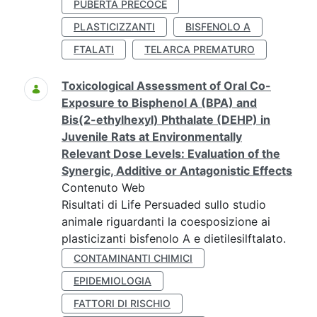
PUBERTÀ PRECOCE
PLASTICIZZANTI
BISFENOLO A
FTALATI
TELARCA PREMATURO
Toxicological Assessment of Oral Co-
Exposure to Bisphenol A (BPA) and
Bis(2-ethylhexyl) Phthalate (DEHP) in
Juvenile Rats at Environmentally
Relevant Dose Levels: Evaluation of the
Synergic, Additive or Antagonistic Effects
Contenuto Web
Risultati di Life Persuaded sullo studio
animale riguardanti la coesposizione ai
plasticizanti bisfenolo A e dietilesilftalato.
CONTAMINANTI CHIMICI
EPIDEMIOLOGIA
FATTORI DI RISCHIO