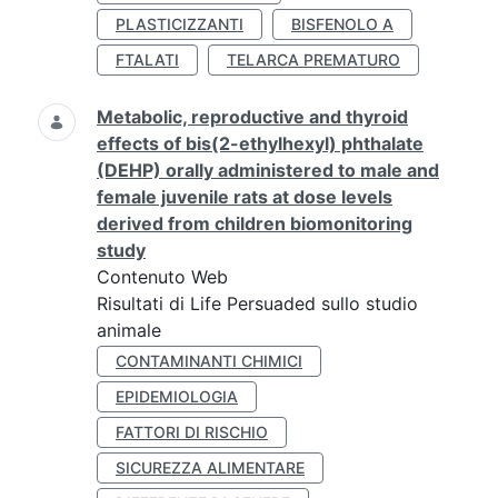
PLASTICIZZANTI
BISFENOLO A
FTALATI
TELARCA PREMATURO
Metabolic, reproductive and thyroid
effects of bis(2-ethylhexyl) phthalate
(DEHP) orally administered to male and
female juvenile rats at dose levels
derived from children biomonitoring
study
Contenuto Web
Risultati di Life Persuaded sullo studio
animale
CONTAMINANTI CHIMICI
EPIDEMIOLOGIA
FATTORI DI RISCHIO
SICUREZZA ALIMENTARE