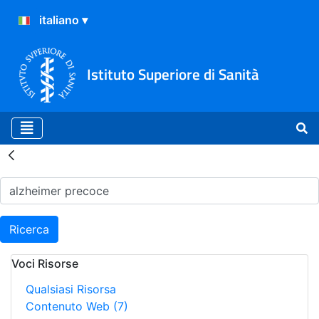
Istituto Superiore di Sanità
Risultati della Ricerca - H
Ricerca
Voci Risorse
Qualsiasi Risorsa
Contenuto Web
(7)