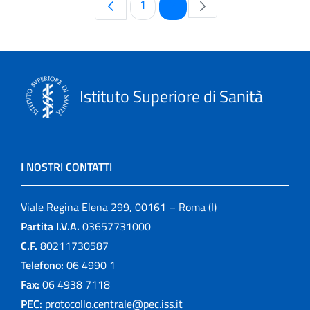
Pagina
Pagina
1
2
Istituto Superiore di Sanità
I NOSTRI CONTATTI
Viale Regina Elena 299, 00161 – Roma (I)
Partita I.V.A.
03657731000
C.F.
80211730587
Telefono:
06 4990 1
Fax:
06 4938 7118
PEC:
protocollo.centrale@pec.iss.it