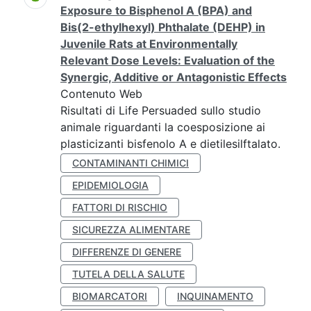
Exposure to Bisphenol A (BPA) and
Bis(2-ethylhexyl) Phthalate (DEHP) in
Juvenile Rats at Environmentally
Relevant Dose Levels: Evaluation of the
Synergic, Additive or Antagonistic Effects
Contenuto Web
Risultati di Life Persuaded sullo studio
animale riguardanti la coesposizione ai
plasticizanti bisfenolo A e dietilesilftalato.
CONTAMINANTI CHIMICI
EPIDEMIOLOGIA
FATTORI DI RISCHIO
SICUREZZA ALIMENTARE
DIFFERENZE DI GENERE
TUTELA DELLA SALUTE
BIOMARCATORI
INQUINAMENTO