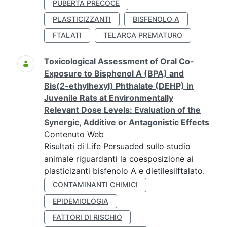
PUBERTÀ PRECOCE
PLASTICIZZANTI
BISFENOLO A
FTALATI
TELARCA PREMATURO
Toxicological Assessment of Oral Co-
Exposure to Bisphenol A (BPA) and
Bis(2-ethylhexyl) Phthalate (DEHP) in
Juvenile Rats at Environmentally
Relevant Dose Levels: Evaluation of the
Synergic, Additive or Antagonistic Effects
Contenuto Web
Risultati di Life Persuaded sullo studio
animale riguardanti la coesposizione ai
plasticizanti bisfenolo A e dietilesilftalato.
CONTAMINANTI CHIMICI
EPIDEMIOLOGIA
FATTORI DI RISCHIO