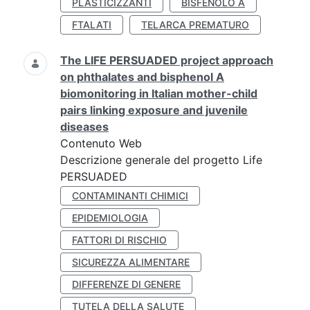
PLASTICIZZANTI
BISFENOLO A
FTALATI
TELARCA PREMATURO
The LIFE PERSUADED project approach
on phthalates and bisphenol A
biomonitoring in Italian mother-child
pairs linking exposure and juvenile
diseases
Contenuto Web
Descrizione generale del progetto Life
PERSUADED
CONTAMINANTI CHIMICI
EPIDEMIOLOGIA
FATTORI DI RISCHIO
SICUREZZA ALIMENTARE
DIFFERENZE DI GENERE
TUTELA DELLA SALUTE