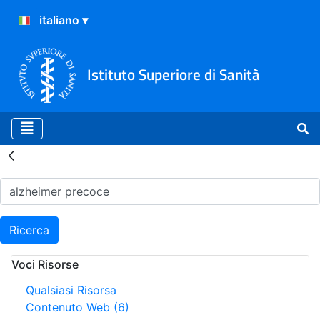
Istituto Superiore di Sanità
Risultati della Ricerca - H
Ricerca
Voci Risorse
Qualsiasi Risorsa
Contenuto Web
(6)