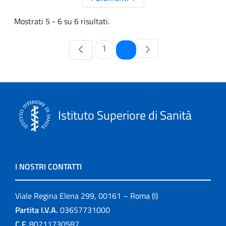
Mostrati 5 - 6 su 6 risultati.
Pagina
Pagina
1
2
Istituto Superiore di Sanità
I NOSTRI CONTATTI
Viale Regina Elena 299, 00161 – Roma (I)
Partita I.V.A.
03657731000
C.F.
80211730587