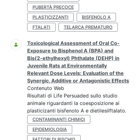
PUBERTÀ PRECOCE
PLASTICIZZANTI
BISFENOLO A
FTALATI
TELARCA PREMATURO
Toxicological Assessment of Oral Co-
Exposure to Bisphenol A (BPA) and
Bis(2-ethylhexyl) Phthalate (DEHP) in
Juvenile Rats at Environmentally
Relevant Dose Levels: Evaluation of the
Synergic, Additive or Antagonistic Effects
Contenuto Web
Risultati di Life Persuaded sullo studio
animale riguardanti la coesposizione ai
plasticizanti bisfenolo A e dietilesilftalato.
CONTAMINANTI CHIMICI
EPIDEMIOLOGIA
FATTORI DI RISCHIO