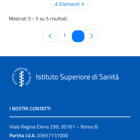
4 Elementi
Mostrati 5 - 5 su 5 risultati.
Pagina
Pagina
1
2
Istituto Superiore di Sanità
I NOSTRI CONTATTI
Viale Regina Elena 299, 00161 – Roma (I)
Partita I.V.A.
03657731000