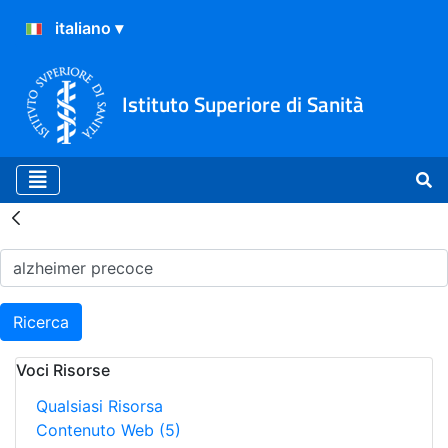
Istituto Superiore di Sanità
Risultati della Ricerca - H
Ricerca
Voci Risorse
Qualsiasi Risorsa
Contenuto Web
(5)