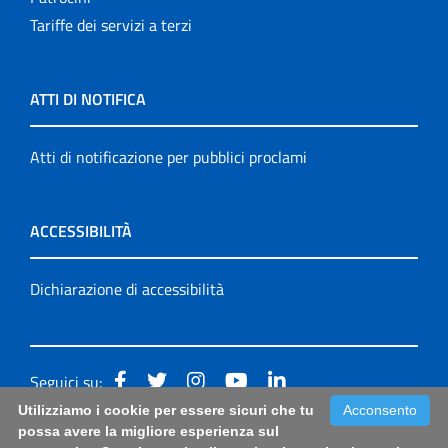
Tariffe dei servizi a terzi
ATTI DI NOTIFICA
Atti di notificazione per pubblici proclami
ACCESSIBILITÀ
Dichiarazione di accessibilità
Seguici su:
Utilizziamo i cookie per essere sicuri che tu
Acconsento
Accessibilità: form di segnalazione di prima istanza per
possa avere la migliore esperienza sul