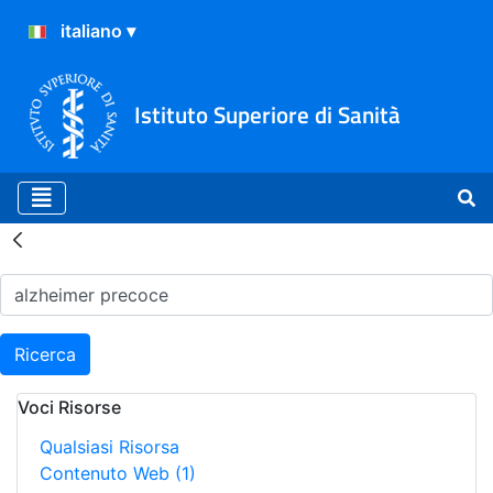
Istituto Superiore di Sanità
Risultati della Ricerca - H
Ricerca
Voci Risorse
Qualsiasi Risorsa
Contenuto Web
(1)