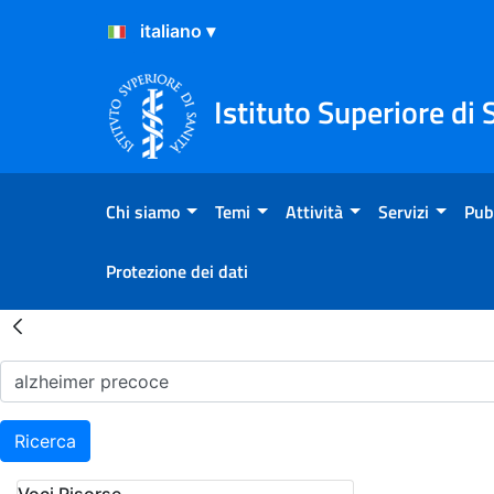
Salta al Contenuto
Salta al Footer
Istituto Superiore di 
Chi siamo
Temi
Attività
Servizi
Pub
Protezione dei dati
Risultati della Ricerca - H
Ricerca