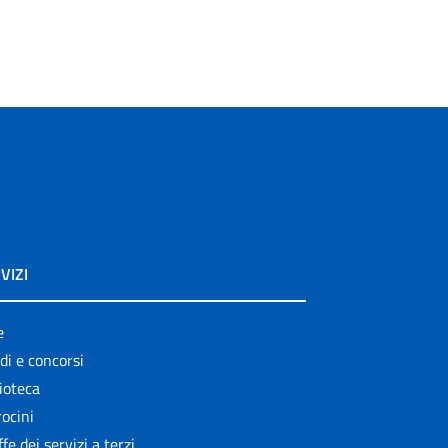
VIZI
e
di e concorsi
ioteca
ocini
ffe dei servizi a terzi