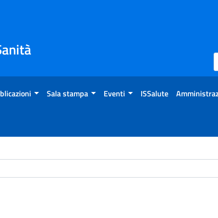
Sanità
blicazioni
Sala stampa
Eventi
ISSalute
Amministraz
ome