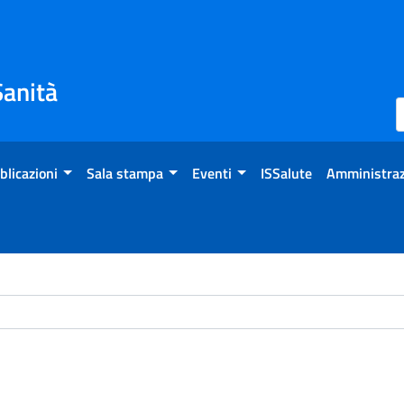
Sanità
blicazioni
Sala stampa
Eventi
ISSalute
Amministraz
ome