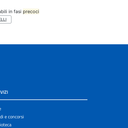
bili in fasi
precoci
LLI
VIZI
e
di e concorsi
ioteca