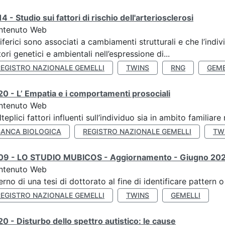
4 - Studio sui fattori di rischio dell'arteriosclerosi
ntenuto Web
iferici sono associati a cambiamenti strutturali e che l’ind
tori genetici e ambientali nell’espressione di...
REGISTRO NAZIONALE GEMELLI
TWINS
RNG
GEME
0 - L’ Empatia e i comportamenti prosociali
ntenuto Web
teplici fattori influenti sull’individuo sia in ambito familiare 
BANCA BIOLOGICA
REGISTRO NAZIONALE GEMELLI
TW
09 - LO STUDIO MUBICOS - Aggiornamento - Giugno 20
ntenuto Web
terno di una tesi di dottorato al fine di identificare pattern
REGISTRO NAZIONALE GEMELLI
TWINS
GEMELLI
0 - Disturbo dello spettro autistico: le cause