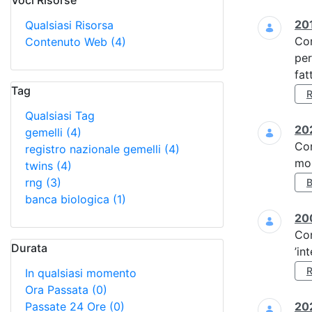
Voci Risorse
Ricerca
201
Qualsiasi Risorsa
Co
Contenuto Web
(4)
per
fat
Tag
Qualsiasi Tag
202
gemelli
(4)
Co
registro nazionale gemelli
(4)
mol
twins
(4)
rng
(3)
banca biologica
(1)
20
Co
Durata
’in
In qualsiasi momento
Ora Passata
(0)
Passate 24 Ore
(0)
202