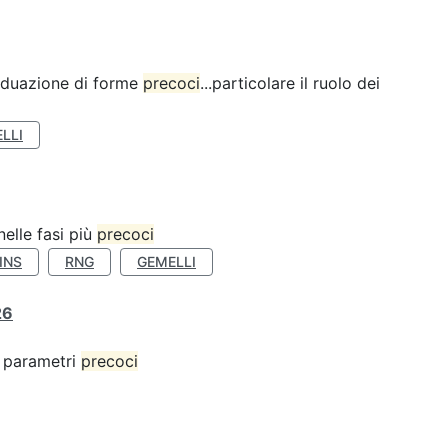
ividuazione di forme
precoci
...particolare il ruolo dei
LLI
nelle fasi più
precoci
INS
RNG
GEMELLI
26
 o parametri
precoci