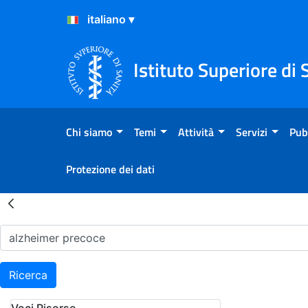
Salta al Contenuto
Salta al Footer
Istituto Superiore di 
Chi siamo
Temi
Attività
Servizi
Pub
Protezione dei dati
Risultati della Ricerca - H
Ricerca