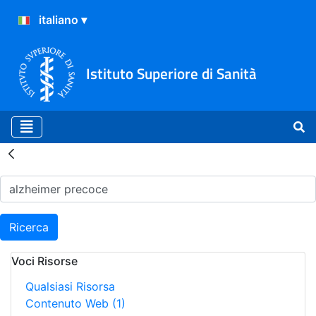
Istituto Superiore di Sanità
Risultati della Ricerca - H
Ricerca
Voci Risorse
Qualsiasi Risorsa
Contenuto Web
(1)